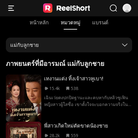
หน้าหลัก
หมวดหมู่
แบรนด์
แม่กับลูกชาย
ภาพยนตร์ที่มีอารมณ์ แม่กับลูกชาย
เทงานแต่ง ทิ้งเจ้าสาวหูเบา!
15.4k
538
เฉินเว่ยตงปกปิดฐานะและคบหากับหลิวซูเฟิน
หญิงสาวผู้ใสซื่อ เขาตั้งใจจะบอกความจริงใน
วันแต่งงาน แต่เธอกลับถูกหยางเสี่ยวหงเพื่อน
สนิทตัวร้ายเป่าหูให้ทดสอบใจด้วยสารพัดข้อ
เรียกร้องไร้เหตุผล เมื่อเห็นว่าที่เจ้าสาวหูเบา
พี่สาวเกิดใหม่ตัดขาดน้องชาย
เชื่อแต่เพื่อน ผนวกกับหวังเสียที่วางมาดกร่าง
28.2k
559