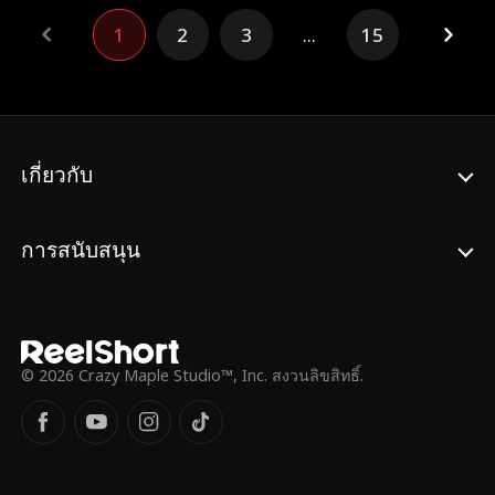
กดขี่เขา ในจังหวะคับขัน หลินไป๋อีได้เปิดเผยตัว
เพลิงรั่วและพื้นที่ลงจอดที่เต็มไปด้วยอันตราย
1
2
3
...
15
ตนที่แท้จริง แต่จ้านไห่ที่ไม่รู้จักเขาก็ยังไม่ยอม
การลงจอดฉุกเฉินที่มีโอกาสรอดเพียง 1% เชิญ
หยุด จนกระทั่งจ้านเฟิง พ่อของเขามาถึง...
รับชมเรื่องราวของนักบินมือหนึ่งที่ขอลงสนาม
อีกครั้ง
เกี่ยวกับ
การสนับสนุน
© 2026 Crazy Maple Studio™, Inc. สงวนลิขสิทธิ์.