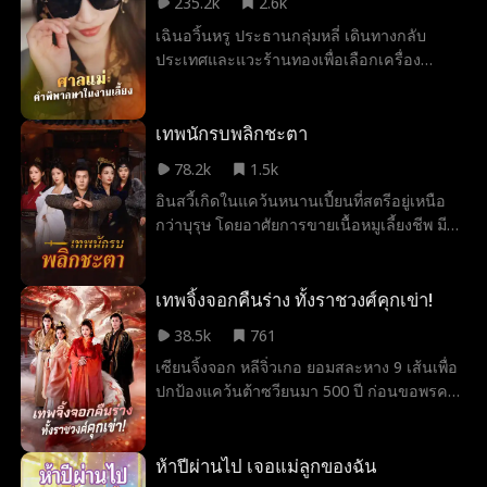
235.2k
2.6k
ตอนขึ้นของ แม้จะสงสัยแต่เพื่อหาเงินเลี้ยง
เฉินอวิ้นหรู ประธานกลุ่มหลี่ เดินทางกลับ
ครอบครัวเธอจึงยอมทนขับรถต่อไป จนกระทั่ง
ประเทศและแวะร้านทองเพื่อเลือกเครื่อง
วันหนึ่ง เธอได้ยินเสียงผู้หญิงแปลกๆ ดังมาจากตู้
ประดับห้าชิ้นให้ลูกสะใภ้ เฟิงรั่วเซี่ย แต่กลับถูก
บรรทุก พอแอบดูถึงได้รู้ความจริงสุดช็อกว่า
หลินชิงเหยียน หญิงสาวผู้หยิ่งผยอง กลั่นแกล้ง
จ้าวปินซุกผู้หญิงไว้ในนั้น!
และแย่งกำไลต่อหน้าทุกคน ไม่เพียงเท่านั้น
เทพนักรบพลิกชะตา
หลินชิงเหยียนยังประกาศอย่างมั่นหน้าว่า ตน
78.2k
1.5k
คือ “นายหญิงของกลุ่มหลี่” ในวินาทีนั้น เฉินอ
อินสวี้เกิดในแคว้นหนานเปี้ยนที่สตรีอยู่เหนือ
วิ้นหรูจึงรู้ความจริง— ลูกชายของเธอนอกใจ
กว่าบุรุษ โดยอาศัยการขายเนื้อหมูเลี้ยงชีพ มี
ไปแล้ว และยังคิดจะใช้เลี้ยงต้อนรับการกลับ
เพียงแม่เป็นที่พึ่งพา โดยเขามักพบเจอการพูดจา
ประเทศของเธอ เพื่อเปิดตัวเมียน้อยอย่างเป็น
ยั่วยุและเหยียดหยามจากแก๊งอันธพาลหญิงอยู่
ทางการ แม้รู้ความจริง เฉินอวิ้นหรูกลับไม่
เป็นประจำ จึงทำได้เพียงกล้ำกลืนฝืนทนภายใต้
เทพจิ้งจอกคืนร่าง ทั้งราชวงศ์คุกเข่า!
แสดงอารมณ์ใด ๆ และเริ่มวางแผนอย่างเงียบ ๆ
อำนาจที่ถูกกดขี่ แม้จะมีธรรมเนียมที่ดูถูกบุรุษ
จนถึงคืนงานเลี้ยง เธอประกาศต่อหน้าทุกคนว่า
38.5k
761
ไม่อนุญาตให้บุรุษฝึกฝนวิทยายุทธ์ แต่อินสวี้กลับ
ทายาทของกลุ่มหลี่จะเปลี่ยนเป็นลูกสะใภ้ เฟิง
เซียนจิ้งจอก หลีจิ่วเกอ ยอมสละหาง 9 เส้นเพื่อ
มีใจที่อยากออกทัพไปสังหารศัตรู และปกป้อง
รั่วเซี่ย คำประกาศนั้น กลายเป็นหมัดหนักที่
ปกป้องแคว้นต้าซวียนมา 500 ปี ก่อนขอพรครั้ง
แคว้น จึงมักจะแอบฝึกฝนวิทยายุทธ์ลับหลังแม่
ทำให้ลูกชายและเมียน้อยถึงกับหน้าชา
สุดท้าย นางสูญเสียพลังชั่วคราวและถูกพระ
เพื่อทำให้ปณิธานที่หวังไว้เป็นจริง อินสวี้ไม่
สนมจิ่นรังแกแถมทำลายป้ายหยกจนเกิดอาเพศ
สนใจที่แม่คัดค้านการเข้าร่วมงานชุมนุมเทพ
แม้ราชวงศ์จะนิ่งเฉยจนนางปวดใจ แต่นางยัง
ห้าปีผ่านไป เจอแม่ลูกของฉัน
นักรบ ทว่าเขากลับเริ่มเข้าใกล้ชาติกำเนิดของ
ยอมรับเคราะห์แทนราษฎร เมื่อพลังกลับคืน