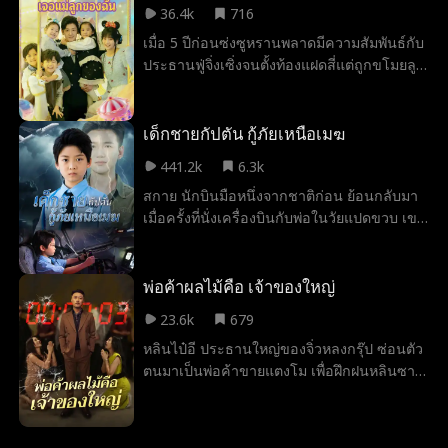
ตัวเองที่ลานเทพนักรบทีละนิด...
36.4k
716
นางจึงสำแดงเดชปราบกบฏและคนชั่ว พร้อม
เมื่อ 5 ปีก่อนซ่งซูหรานพลาดมีความสัมพันธ์กับ
หนุนหลังอ๋องเจิ้นหนาน กู้หลิงเฉิน ให้ขึ้นครอง
ประธานฟู่จิ่งเซิ่งจนตั้งท้องแฝดสี่แต่ถูกขโมยลูก
ราชย์ หลังกอบกู้แคว้นสำเร็จ นางก็เร้นกาย
ไปสองคนโดยไม่รู้ตัว ปัจจุบันเธอเข้าทำงานที่ฟู่
กลับสู่แดนเซียน
กรุ๊ปและพบเขาอีกครั้ง ทั้งคู่จำกันไม่ได้แต่
ความใกล้ชิดทำให้ท่านประธานเริ่มมีใจให้เธอ
เด็กชายกัปตัน กู้ภัยเหนือเมฆ
441.2k
6.3k
สกาย นักบินมือหนึ่งจากชาติก่อน ย้อนกลับมา
เมื่อครั้งที่นั่งเครื่องบินกับพ่อในวัยแปดขวบ เขา
รู้ดีว่าทุกคนรอบตัวเขาจะเสียชีวิตกลางอากาศ
เมื่อเครื่องบินลำนี้บินขึ้น เหนือระดับน้ำทะเล
เก้าพันเมตร เปลวไฟลุกไหม้บริเวณปีกเครื่อง
พ่อค้าผลไม้คือ เจ้าของใหญ่
บิน ห้องโดยสารแตกออก ลมหนาวพัดโหม
23.6k
679
กระหน่ำ ทุกชีวิตตกอยู่ในอันตราย จังหวะนั้น
หลินไป๋อี ประธานใหญ่ของจิ่วหลงกรุ๊ป ซ่อนตัว
เขาต้องใช้ร่างของเด็กน้อยวัยแปดขวบเพื่อหยุด
ตนมาเป็นพ่อค้าขายแตงโม เพื่อฝึกฝนหลินซาน
เครื่องบินตก ช่วยชีวิตพ่อที่เคยเสียชีวิตขณะ
ลูกชายของเขาในไซต์ก่อสร้าง แต่จ้านไห่
ปกป้องเขา และผู้โดยสารอีกหลายร้อยชีวิตบน
ลูกชายนิสัยกร่างของจ้านเฟิง ลูกน้องของเขา
เครื่องไว้ได้ ความสงสัยของผู้โดยสาร กัปตัน
กลับมารังแกหลินซาน แย่งแฟนสาว และคอย
หมดสติ และอันตรายที่อยู่รอบด้าน ทั้งถังเชื้อ