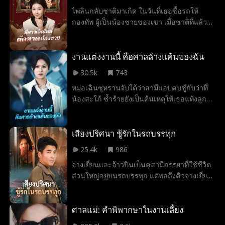
เว่ยตงจึงหมดใจและประกาศยกเลิกงานแต่ง
ไพลินกลับชาติมาเกิด ในวันที่เธอซื้อรถให้
ทันที
กองทัพ ผู้เป็นน้องชายของเขา เมื่อชาติที่แล้ว
เธอติดหนี้นับสิบล้านเพื่อซื้อรถให้น้องชาย
ทำงานหนักจนล้มป่วยตายในที่สุด และในชาตินี้
เธอตัดสินใจจะตัดขาดกับครอบครัว และยืน
งานแต่งงานนี้ คือศาลล้างแค้นของฉัน
หยัดต่อสู้ แต่เมื่อเห็นกองทัพใช้เงินอย่าง
30.5k
743
ฟุ่มเฟือยในโชว์รูม 4S อย่างลืมตัว ไพลินกลับ
หมอเฉินซูหรานจับได้ว่าสามีแอบคบชู้กับว่าที่
เยินยอส่งเสริมเขา สุดท้ายพนักงานยื่นใบเสร็จ
น้องสะใภ้ ซ้ำร้ายยังเป็นต้นเหตุให้เธอแท้งลูก
มูลค่าหนึ่งร้อยล้านออกมา ไพลินกลับปฏิเสธ
เธอจึงตัดสินใจแฉเรื่องฉาวโฉ่ทั้งหมดกลางงาน
การจ่ายเงินอย่างหนักแน่นทำให้ครอบครัวของ
แต่งงานเพื่อแก้แค้น
เธอถึงกับช็อก
เสียงปริศนา ชู้รักในรถบรรทุก
25.4k
986
จางเยี่ยนและจ้าวปินเป็นคู่สามีภรรยาที่ใช้ชีวิต
ส่วนใหญ่อยู่บนรถบรรทุก แต่พอถึงคิวจางเยี่ย
นขับ จ้าวปินมักจะเข้าไปพักในตู้บรรทุกด้าน
หลังเสมอ ออกมาทีไรก็ดูอ่อนเพลียและปวดหลัง
เวลากินข้าวก็ชอบตักไปสองชามแล้วเข้าไปกิน
ศาลแม่: คำพิพากษาในงานเลี้ยง
ข้างใน แถมยังห้ามไม่ให้เธอเข้าใกล้หรือมองดู