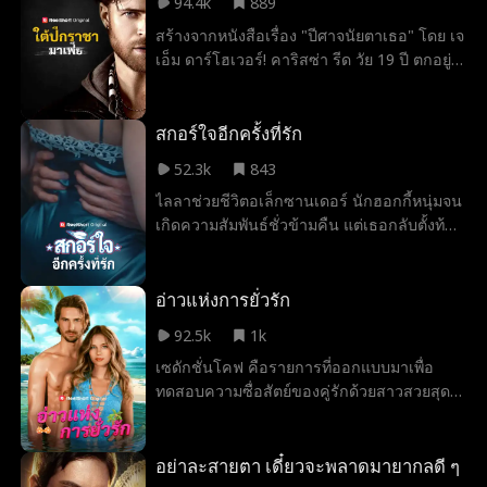
94.4k
889
กับของขวัญสำหรับหลานคนใหม่ของเขา อเล็ก
สร้างจากหนังสือเรื่อง "ปีศาจนัยตาเธอ" โดย เจ
จะปกป้องลูกสาวของเขาอย่างไร เมื่อไหร่ไอริส
เอ็ม ดาร์โฮเวอร์! คาริสซ่า รีด วัย 19 ปี ตกอยู่
จะตบหน้าสามีและแม่สามีของเธอเสียที
ภายใต้การควบคุมของแม่ผู้เคร่งครัด และอดีต
คนรักที่ใช้ความรุนแรงอย่างทอมมี่ แต่โลกของ
เธอเปลี่ยนไปเมื่อนาซ วิตาลีอดีตนักโทษและ
สกอร์ใจอีกครั้งที่รัก
หัวหน้ามาเฟียผู้แสนอันตรายเข้ามาช่วยเธอไว้
52.3k
843
หญิงสาวถูกดึงดูดด้วยความอันตรายของเขา
ไลลาช่วยชีวิตอเล็กซานเดอร์ นักฮอกกี้หนุ่มจน
เธอท้าทายเขาให้ยอมรับว่าเธอเป็นของเขา
เกิดความสัมพันธ์ชั่วข้ามคืน แต่เธอกลับตั้งท้อง
ด้วยทุกจุมพิตและการกระทำอันห้าวหาญ เธอ
และถูกครอบครัวทอดทิ้ง แปดเดือนต่อมาเธอ
เสี่ยงทุกสิ่งเพื่อความปรารถนา ความอยากรู้
คลอดลูกก่อนกำหนดและต้องกัดฟันสู้ชีวิตเพื่อ
อยากเห็น และความรักต้องห้าม เธอจะสามารถ
หาเงินรักษาลูกชาย ขณะที่อเล็กซานเดอร์
อ่าวแห่งการยั่วรัก
เอาชีวิตรอดในโลกของเขาได้หรือไม่ และจะ
พยายามตามหาเธอด้วยความรักและผิดรับชอบ
กล้ารักชายที่ทุกคนเตือนให้เธอหวาดกลัวได้
92.5k
1k
เขาจะกลับมาทันเวลาก่อนที่ทุกอย่างจะสายไป
หรือเปล่า
เซดักชั่นโคฟ คือรายการที่ออกแบบมาเพื่อ
หรือไม่
ทดสอบความซื่อสัตย์ของคู่รักด้วยสาวสวยสุด
ฮอต เงินรางวัล และความท้าทายสุดโหด หลัง
จากที่อดีตแฟนของเฮลีย์หนีไปกับน้องสาวของ
เธอ เธอก็ได้กลับมาพบกับอดัม ชายผู้ที่ช่วยชีวิต
อย่าละสายตา เดี๋ยวจะพลาดมายากลดี ๆ
เธอจากเหตุการณ์เฉียดตาย คู่รักที่กลับมาพบ