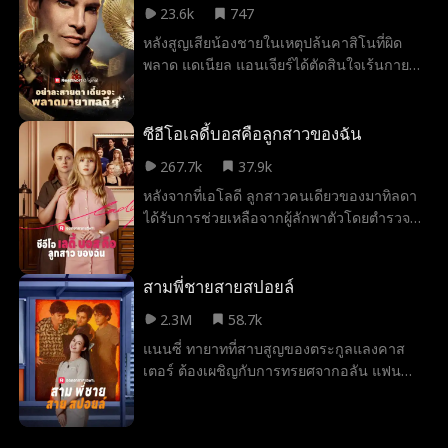
23.6k
747
กันอีกครั้งนี้จะเอาชีวิตรอดจาก เซดักชั่นโคฟ
หลังสูญเสียน้องชายในเหตุปล้นคาสิโนที่ผิด
ได้หรือไม่?
พลาด แดเนียล แอนเจียร์ได้ตัดสินใจเร้นกาย
จากวงการ ทว่าเมื่อเขาได้กลับมาพบกับเพื่อน
สนิทของน้องชายอีกครั้ง แดเนียลจึงตัดสินใจ
หวนคืนสังเวียนเพื่อทวงบัลลังก์เจ้าแห่งมายากล
ซีอีโอเลดี้บอสคือลูกสาวของฉัน
กลับคืนมา และกอบกู้สถานเลี้ยงเด็กกำพร้าที่
267.7k
37.9k
เขาเคยอยู่ตอนเด็กเอาไว้ให้จงได้
หลังจากที่เอโลดี ลูกสาวคนเดียวของมาทิลดา
ได้รับการช่วยเหลือจากผู้ลักพาตัวโดยตำรวจ
ท้องถิ่น เธอถูกส่งไปอยู่ในสถานสงเคราะห์
ชั่วคราวและไม่มีใครพบเห็นเธออีกเลย มาทิ
ลดาและคาร์สัน ลูกชายของเธอไม่เคยหยุดตาม
สามพี่ชายสายสปอยล์
หาเธอเลย พวกเขาใช้เงินทุกบาททุกสตางค์ไป
2.3M
58.7k
กับโปสเตอร์และการสืบสวนนักสืบเอกชนจน
แนนซี่ ทายาทที่สาบสูญของตระกูลแลงคาส
พวกเขาอดอาหารตาย จากนั้น หลังจาก
เตอร์ ต้องเผชิญกับการทรยศจากอลัน แฟน
พยายามอย่างสิ้นหวังมาเป็นเวลานานถึง 20 ปี
หนุ่มของเธอ และมีอา ชู้รักลับๆ ของเขา ผู้
เพื่อพาเอโลดีกลับคืนมา เธอก็กลับมา ยกเว้นว่า
พยายามแย่งชิงสถานะของเธอ แนนซี่จะ
ตอนนี้เธอเป็นซีอีโอมหาเศรษฐี มิส แอตกินส์
สามารถพิสูจน์ตัวตนที่แท้จริงและได้รับการ
และบริษัทของเธอกำลังจะทำลายบ้านที่เธอ