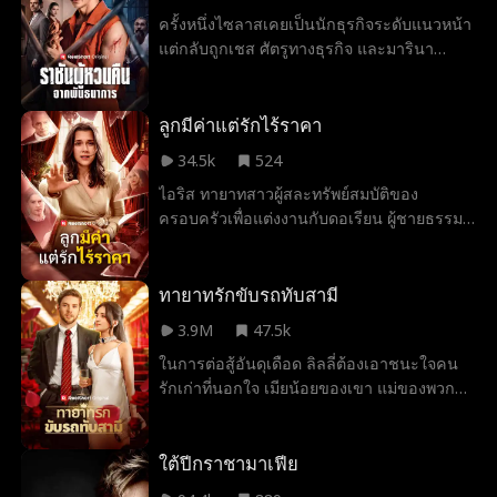
ต่อเนื่องจากผู้มีอำนาจและผู้ละโมบที่ต้องการ
ครั้งหนึ่งไซลาสเคยเป็นนักธุรกิจระดับแนวหน้า
ยึดครองยารักษาโรคดังกล่าวเพื่อผลกำไรของ
แต่กลับถูกเชส ศัตรูทางธุรกิจ และมารินา
ตนเอง โคลอี้จึงต้องทำทุกวิถีทางเพื่อปกป้องดิวี
ภรรยาของตัวเอง ใส่ร้ายในคดีฆาตกรรม จน
น่ายามหัศจรรย์ รวมถึงไอริส น้องสาวของเธอ
ถูกตัดสินจำคุก 60 ปี ในเรือนจำเขาถูกนักโทษ
ให้ปลอดภัย คนเดียวที่สามารถช่วยเธอได้คือ
กลั่นแกล้งอย่างโหดร้าย กระทั่งได้พบกับเกรย์
ลูกมีค่าแต่รักไร้ราคา
แคสเปียน ชายผู้คอยช่วยชีวิตเธอครั้งแล้วครั้ง
สัน เจ้าพ่อมาเฟียในตำนานที่กำลังกบดานอยู่
เล่า แต่แท้จริงแล้วเขาเป็นใครกันแน่ ทำไมเขา
34.5k
524
เกรย์สันฝึกให้เขากลายเป็นนักสู้ผู้ไร้เทียมทาน
ถึงมีทักษะการต่อสู้ที่เหนือชั้นแบบนั้น และโคล
ไอริส ทายาทสาวผู้สละทรัพย์สมบัติของ
และช่วยลดโทษจำคุกให้ โดยแลกกับการที่ไซ
อี้จะสามารถไว้วางใจเขาได้หรือไม่ ในเมื่อการ
ครอบครัวเพื่อแต่งงานกับดอเรียน ผู้ชายธรรม
ลาสต้องช่วยล้างแค้นให้เขา ขณะเดียวกัน เอล
พบกันครั้งแรกของทั้งสองจบลงที่วันไนต์
ดาๆ ที่ยากจน สามปีต่อมา เธอกำลังจะมีลูกคน
ล่า ลูกสาวตัวน้อยต้องทนทุกข์กับการทารุณ
สแตนด์!?
แรก แต่จู่ๆ แม่สามีผู้บ้าคลั่งและชอบควบคุมทุก
ของมารินา แต่เธอก็ค่อย ๆ ค้นพบความจริงว่า
อย่าง (เทสซ่า) ก็ยืนกรานว่าโรงพยาบาลที่เธอ
ทายาทรักขับรถทับสามี
แม่ของเธอนอกใจ และพ่อของเธอเป็นผู้บริสุทธิ์
พักอยู่นั้นแพงเกินไป เทสซ่าพยายามโน้มน้าว
สามปีต่อมา ไซลาสปรากฏตัวในงานหมั้นของ
3.9M
47.5k
ดอเรียนให้ย้ายไปโรงพยาบาลที่ถูกกว่า ดอเรียน
มารินา เขาประกาศสงครามเพื่อทวงคืนชีวิต
ในการต่อสู้อันดุเดือด ลิลลี่ต้องเอาชนะใจคน
ซึ่งเป็นลูกชายติดแม่ผู้ไร้กระดูกสันหลัง ยอมทำ
ของตัวเอง
รักเก่าที่นอกใจ เมียน้อยของเขา แม่ของพวก
ตามทุกความต้องการของเทสซ่าและเริ่มรังแก
เขา เจ้าชายคนใหม่ของเธอ ผู้หญิงที่ตามหารัก
ไอริสด้วย ไอริสต่อสู้กับความต้องการที่ไร้
แท้ และสุดท้าย แม่สามีที่มีอำนาจเหนือกว่า!
เหตุผลมากขึ้นเรื่อยๆ พร้อมกับต้องรับมือกับ
ลิลลี่จะเอาชนะพวกเขาทั้งหมดได้หรือไม่
ใต้ปีกราชามาเฟีย
ความเจ็บปวดที่ทนไม่ไหวในท้อง เมื่อเธอทนไม่
ไหวอีกต่อไป พ่อของไอริสก็ปรากฏตัวขึ้นพร้อม