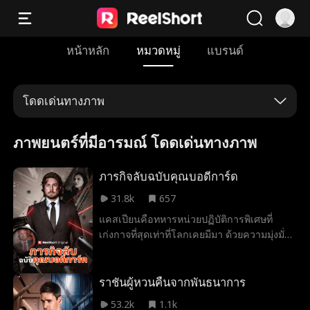
หน้าหลัก
หมวดหมู่
แบรนด์
โดดเด่นทางภาพ
ภาพยนตร์ที่มีอารมณ์ โดดเด่นทางภาพ
ภารกิจลับฉบับคุณบอดีการ์ด
31.8k
657
แคสเปียนคือทหารหน่วยปฏิบัติการพิเศษที่
เก่งกาจที่สุดเท่าที่โลกเคยมีมา ด้วยความมุ่งมั่น
ที่จะค้นหาความจริงเกี่ยวกับชะตากรรมของพ่อ
แม่ เขาจึงรับทำภารกิจอันตรายนั่นคือการ
คุ้มครองโคลอี้ บรูกส์ ซีอีโออัจฉริยะผู้ค้นพบวิธี
ราชันผู้หวนคืนจากพันธนาการ
รักษาโรคมะเร็ง ท่ามกลางการถูกโจมตีอย่าง
53.2k
1.1k