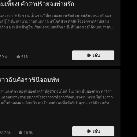
มเพี้ยง! คำสาปร้ายจงพ่ายรัก
่อแสวงหา “พลังความเป็นชาย” ที่เธอต้องการเพื่อถ่วงดุลพลังเวทของตัวเอง
มดผู้ไร้เดียงสานามว่าอนันตกาล หริโชติช่วง ตัดสินใจออกจากสำนักเวท
งล้วน มุ่งหน้าเข้าสู่โรงเรียนเอกชนสหศึกษา ซึ่งที่นั่นเองเธอได้พบกับสายชล
ินทร์ ชายหนุ่มผู้ตาบอดแต่หล่อเหลาเกินห้ามใจ จนเกิดเป็นประกายความ
สึกบางอย่างระหว่างกัน เมื่ออนันตกาลค้นพบคำสาปที่พรากการมองเห็นไป
สายชล ทั้งสองจึงทำข้อตกลงกันว่า หากเธอรักษาเขาให้กลับมามองเห็นได้
จะทำตามทุกสิ่งที่เธอร้องขอ แต่อนันตกาลกลับช็อกสุดชีวิตเมื่อเธอได้เรียนรู้
เล่น
 “การนอนด้วยกัน” ในโลกแห่งความเป็นจริงนั้น ไม่ได้มีความหมายตามที่
39.4k
518
เข้าใจมาโดยตลอด!
่สาวฉันคือราชินีจอมทัพ
ิสาและคีตา สองพี่น้องกำพร้าที่สู้ชีวิตจนได้ดี ในงานหมั้นของคีตา คาริสา
ดูแคลนเพราะสวมชุดภารโรงจากการทำภารกิจลับมางาน ทว่าเมื่อน้องสาว
คู่หมั้นหักหลังและฉีกหน้า เธอจึงเผยตัวตนที่แท้จริงในฐานะราชินีจอมทัพ
่อสั่งสอนทุกคนที่กล้าเหยียบย่ำพวกเธอให้ต้องเสียใจ
เล่น
857.5k
26.9k