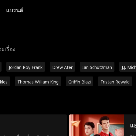
แบรนด์
ะเรื่อง
Jordan Roy Frank
Drew Ater
Ian Schutzman
J.J. Mic
kles
Thomas William King
Griffin Blazi
Tristan Rewald
แอ