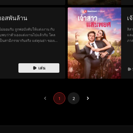
อสพันล้าน
เ
ม่ยอมรับ ถูกพ่อบังคับให้แต่งงาน กับ
ลิส
ลับพบว่าตัวเองแต่งงานไปแล้วกับ โคล
และ
่าเป็นสามีภรรยากันจริง แต่คุณย่า ของเขา
ภาส
ายอย่างที่คิด
โดย
ควา
ควา
จาก
เล่น
1
2