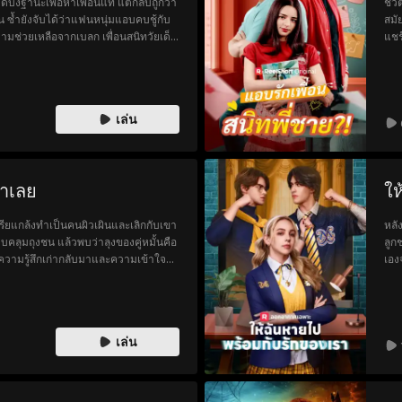
ปิดบังฐานะเพื่อหาเพื่อนแท้ แต่กลับถูกวา
ชีว
น ซ้ำยังจับได้ว่าแฟนหนุ่มแอบคบชู้กับ
สมั
ความช่วยเหลือจากเบลก เพื่อนสนิทวัยเด็ก
แชร
้นที่ของเธอ!
เด็
โดย
ขว
เล่น
ขาเลย
ให
ียแกล้งทำเป็นคนผิวเผินและเลิกกับเขา
หลัง
บคลุมถุงชน แล้วพบว่าลุงของคู่หมั้นคือ
ลูก
ความรู้สึกเก่ากลับมาและความเข้าใจผิด
เอง
ั้งเพื่อโอกาสรักครั้งที่สอง
ย้า
พวก
เล่น