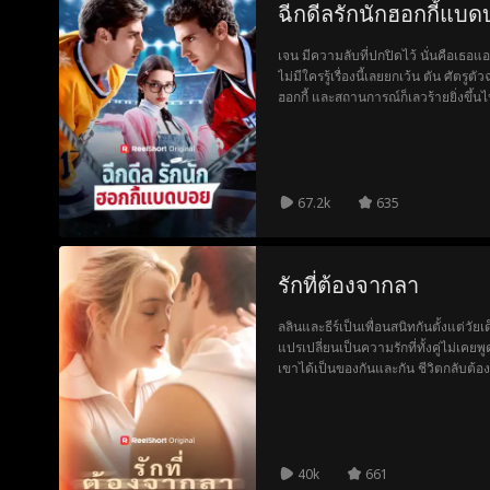
ฉีกดีลรักนักฮอกกี้แบ
เจน มีความลับที่ปกปิดไว้ นั่นคือเธอ
ไม่มีใครรู้เรื่องนี้เลยยกเว้น ตัน ศัต
ฮอกกี้ และสถานการณ์ก็เลวร้ายยิ่งขึ้
ของเนทคือ มะลิ ผู้หญิงที่เคยแกล้งเธอ
ที่เจนเขียนไว้และคาดคั้นว่ามันเกี่ยว
เธอไว้ได้อย่างทันท่วงที เหตุการณ์นี้ไ
ปลอม ๆ ขึ้นมา เพื่อเก็บความลับของเจ
กันมากเท่าไหร่ เจนก็ยิ่งพบว่าภายใต้
67.2k
635
อบอุ่นและอ่อนโยนซ่อนอยู่ พร้อมที่จะ
หยัดอยู่เคียงข้างเธอเพื่อเผชิญหน้ากับโล
รักที่ต้องจากลา
ลลินและธีร์เป็นเพื่อนสนิทกันตั้งแต่วัย
แปรเปลี่ยนเป็นความรักที่ทั้งคู่ไม่เคย
เขาได้เป็นของกันและกัน ชีวิตกลับต้องพล
ด้วยหัวใจที่เจ็บปวด ลลินตัดสินใจผลักธ
เพื่อปกป้องผู้ชายที่เธอรักที่สุดไม่ให
ไปอย่างช้าๆ
40k
661