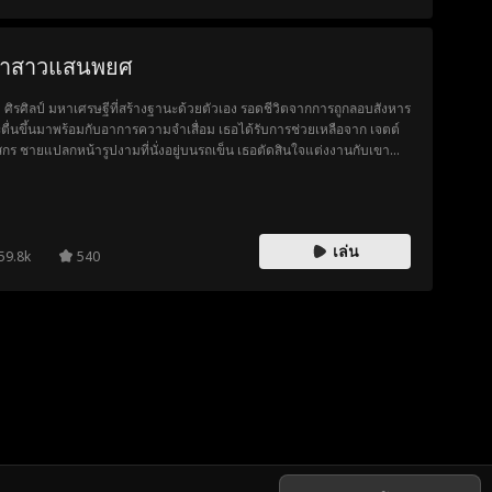
จ้าสาวแสนพยศ
า ศิรศิลป์ มหาเศรษฐีที่สร้างฐานะด้วยตัวเอง รอดชีวิตจากการถูกลอบสังหาร
ตื่นขึ้นมาพร้อมกับอาการความจำเสื่อม เธอได้รับการช่วยเหลือจาก เจตต์
กร ชายแปลกหน้ารูปงามที่นั่งอยู่บนรถเข็น เธอตัดสินใจแต่งงานกับเขา
ไม่รู้เลยว่าแท้จริงแล้วเขาเองก็เป็นมหาเศรษฐีที่แสร้งทำเป็นพิการ เมื่อ
มทรงจำของเธอกลับคืนมา เธอจึงเก็บซ่อนตัวตนที่แท้จริงของตัวเองไว้เป็น
มลับ เพื่อทวงคืนบริษัทจากครอบครัวแสนละโมบของเธอ และปกป้องเจตต์
พี่ชายต่างแม่และแม่เลี้ยงที่โหดเหี้ยมของเขา
เล่น
59.8k
540