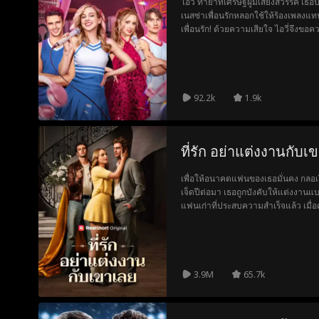
ไอวี่ ทายาทเศรษฐีผู้มีเสียงสวรรค์ เธอ
เนสซ่าเพื่อนรักหลอกใช้ให้ร้องเพลงแท
เพื่อนรัก! ด้วยความเสียใจ ไอวี่จึงขอ
และควอเตอร์แบ็กดาวเด่น เพื่อทวงคืนพื
92.2k
1.9k
ที่รัก อย่าแต่งงานกับเ
เพื่อให้อนาคตแฟนของเธอมั่นคง กลอเร
เจ็ดปีต่อมา เธอถูกบังคับให้แต่งงานแบ
แฟนเก่าที่ประสบความสำเร็จแล้ว เมื่อ
คลี่คลาย ทั้งสองถูกดึงกลับมาหากันอีกคร
3.9M
65.7k