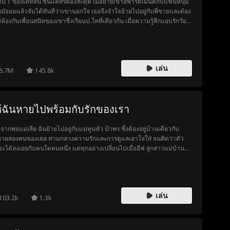
ิตปี 1 ของเคทลิน ซินแคลร์ต้องสะดุด เมื่อย้ายเข้าอพาร์ตเมนต์กับแฟนหนุ่ม
ยมัธยมแล้วจับได้ทันทีว่าเขานอกใจ เธอจึงจำใจย้ายไปอยู่กับพี่ชายและต้อง
์ห้องกับเพื่อนสนิทของเขาซึ่งเรียนป.โทที่เดียวกัน เมื่อความรู้สึกแอบรักวัย
กปะทุขึ้นอีกครั้ง เคทลินและโคลต้องประคับประคองความสัมพันธ์ครั้งใหม่
มีแฟนเก่าสุดแสบ แก๊งสาวขี้วีน และที่แย่ที่สุดคือพี่ชายของเธอเองคอยขัด
าง
เล่น
6.7M
145.8k
้ฉันหายไปพร้อมกับรักของเรา
จากพ่อแม่เสีย ฉันย้ายไปอยู่กับแม่ทูนหัว ป้าพร ซึ่งต้องอยู่บ้านเดียวกับ
ชายสองคนของเธอ ท่ามกลางความรักและการดูแลเอาใจใส่ จนคิดว่าตัว
จะได้ลงเอยกับคนใดคนหนึ่ง แต่ทุกอย่างเปลี่ยนไปเมื่ออีฟ ลูกสาวแม่บ้าน
ยเข้ามา ลูกชายของป้าพรได้ทำให้หัวใจฉันแตกสลาย หลังจากที่ฉันจากไป
เขาก็พยายามอย่างบ้าคลั่งเพื่อตามหาฉัน
เล่น
103.2k
1.3k