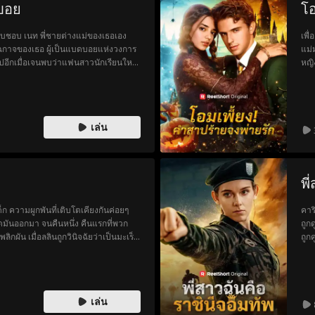
ดบอย
โอ
แอบชอบ เนท พี่ชายต่างแม่ของเธอเอง
เพื
รูตัวฉกาจของเธอ ผู้เป็นแบดบอยแห่งวงการ
แม่
นไปอีกเมื่อเจนพบว่าแฟนสาวนักเรียนใหม่
หญิ
สมัยมัธยม เมื่อมะลิไปเจอนิยายวาบหวิว
วรส
กับเนทใช่ไหม ตันก็ปรากฏตัวเข้ามาช่วย
รู้
ด้เริ่มทำให้พวกเขาสร้างความสัมพันธ์
จาก
นให้ปลอดภัย ยิ่งพวกเขาใช้เวลาอยู่ด้วย
เขา
เล่น
บุคลิกแบบแบดบอยของตันนั้น มีหัวใจที่
ว่า
เยียวยาหัวใจที่แตกสลายของเธอ และยืน
เธอ
กใบนี้...
พี
เด็ก ความผูกพันที่เติบโตเคียงกันค่อยๆ
คาร
พูดมันออกมา จนคืนหนึ่ง คืนแรกที่พวก
ถูก
ิกผัน เมื่อลลินถูกวินิจฉัยว่าเป็นมะเร็ง
ถูก
ีร์ออกจากชีวิต เลือกที่จะอยู่ห่างจากเขา
เพื
้ต้องเผชิญกับความทุกข์จากการสูญเสียเธอ
เล่น