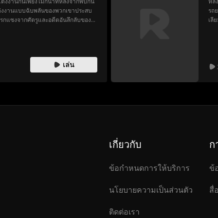
แต่งงานกันเพียงไม่กี่นาทีหลังจากพบกัน
หลั
ารแต่งงานแบบฉับพลันของพวกเขาประสบ
รถย
รกแซงจากศัตรูและอดีตอันลึกลับของ
เลี
จะพ
ก็ไ
จึง
ควา
เล่น
วิล
ชนะ
เกี่ยวกับ
ก
ข้อกำหนดการให้บริการ
ข้
นโยบายความเป็นส่วนตัว
สื
ติดต่อเรา