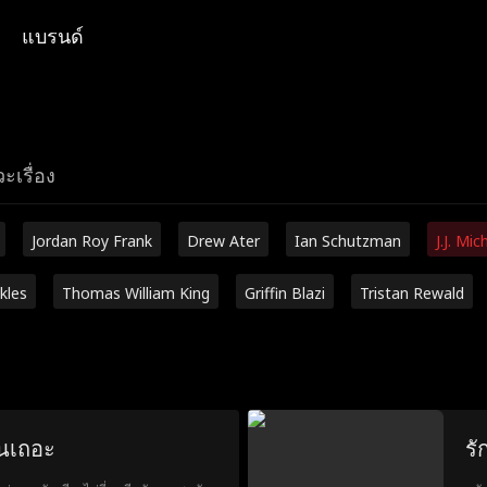
แบรนด์
ะเรื่อง
Jordan Roy Frank
Drew Ater
Ian Schutzman
J.J. Mic
kles
Thomas William King
Griffin Blazi
Tristan Rewald
ันเถอะ
รั