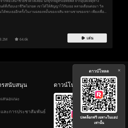
งจากที่อไลน่าช่วยชีวิตวิลเลียม นักธุรกิจผู้ทรงอิทธิพล จากอุบัติเหตุทาง
นต์ที่เกือบเอาชีวิตไม่รอด เขาได้ให้สัญญาไว้กับเธอ หลายเดือนต่อมา วิล
ยมได้พบเธออีกครั้งในงานฉลองหมั้นของเจสัน หลานชายของเขา เพียงเพื่อ
บว่าเธอคือว่าที่เจ้าสาวของเจสันนั่นเอง แม้จะต้องปิดบังความรู้สึก วิลเลียม
ด้มอบของรักของหวงประจำตระกูลให้กับเธอ เมื่อเจสันทรยศต่อเธอ อไลน่า
ยกเลิกงานหมั้น ในขณะที่อาการอัลไซเมอร์ของคุณยายเธอก็แย่ลง และ
มปรารถนาที่จะได้เห็นหลานสาวแต่งงานยังคงค้างคาใจ อไลน่าจึงขอให้
เล่น
เลียมแต่งงานกับเธอด้วยสัญญาลับหนึ่งปี วิลเลียมเห็นว่านี่คือโอกาสที่จะได้
3.2M
64.6k
ใจเธอ และในขณะที่เขาปกป้องดูแลเธอ อไลน่าก็เริ่มตกหลุมรักเขาเช่นกัน
ดาวน์โหลด
ารสนับสนุน
ดาวน์โหลด
อเสนอแนะ
่อและการประชาสัมพันธ์
ปลดล็อกฟรี เฉพาะในแอป
เท่านั้น