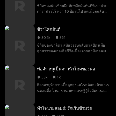
ชีวิตของนักเขียนฝึกหัดพลิกผันทันทีที่เขาช่วย
ดาราสาวไว้ ทว่า 10 ปีผ่านไป แดเนียลกลับ
กลายเป็นแค่พ่อบ้านธรรมดา ถูกผู้คนมองข้าม
จนกระทั่งอดีตแฟนหนุ่มสุดฮอตของภรรยากลับ
มาจีบภรรยาเขาอีกครั้ง เขาจึงตระหนักได้ถึง
ชีวาโศกสันต์
บางอย่าง แดเนียลจะทำอะไร แล้วจะจบยังไง
30.2k
361
ติดตามชมกันได้เลยค่ะ
ชีวิตของชาลิดา สหัสวรรษกลับตาลปัตรเมื่อ
ลูกสาวของเธอเสียชีวิตเนื่องจากสามีเธอละเลย
แล้วไปหลงพนักงานสาวสวยเข้า และเพื่อทำให้
สถานการณ์เลวร้ายลงกว่าเดิ สามีเธอกลับไม่
เชื่อเธออีกแถมคิดว่าเธอซ่อนลูกสาวเอาไว้จาก
พ่อจ๋า หนูเป็นดาวนำโชคของพ่อ
เขา ยิ่งทำให้ชีวิตเธอราวกับตกนรกยิ่งกว่าเดิม
53k
1k
ลิลาอายุห้าขวบเมื่อถูกลุงแฮโรลด์และป้าคาเร
นทอดทิ้ง โจนาธาน มหาเศรษฐีผู้ใจดีพบเธอ
และพากลับบ้าน เขารับเธอเป็นลูกบุญธรรม
และตั้งแต่นั้นมา บ้านทั้งหลังก็ดูสว่างสดใสขึ้น
ลิลานำทั้งโชคดีและความอบอุ่นมาให้ โนอาห์
ท้าใจนายลอยด์: รักเร้นข้ามวัย
ลูกชายของโจนาธาน ไม่ได้พูดมานานมากแล้ว