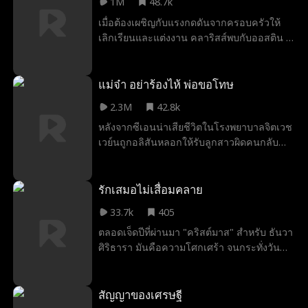
1M
48.7k
แต่เมื่อมีลิลาอยู่ข้าง ๆ เขาก็สามารถเปล่งเสียง
เมื่อต้องเผชิญกับแรงกดดันจากครอบครัวให้
พูดได้อีกครั้ง ในงานประมูล ลิลาช่วยให้โจนา
เลิกเรียนและแต่งงาน คลาริสส์พบกับออสติน ซี
ธานชนะการประมูลหีบสมบัติลึกลับที่ซ่อนอยู่
อีโอของลอยด์กรุ๊ป หลังจากเธอช่วยคุณย่าของ
เธอยัง “พูดคุย” กับสุนัขของครอบครัว และตาม
เขาไม่ให้ถูกหลอก เมื่อเขาทราบเรื่องปัญหา
เบาะแสจนช่วยให้โนอาห์พบไวโอลินที่หายไป
ทางการเงินของเธอ เขาจึงเสนอเงินให้เธอเพื่อ
แม่จ๋า อย่าร้องไห้ พ่อขอโทษ
อีกด้วย ร่วมกับอิซาเบล น้องสาวของโจนาธาน
แลกกับการแต่งงานปลอมๆ ตามความ
ลิลาช่วยออกแบบกระเป๋าถือที่โดดเด่นซึ่งกลาย
2.3M
42.8k
ปรารถนาของคุณย่า พวกเขาจึงร่วมมือกันใน
เป็นกระแสฮิตและช่วยกอบกู้บริษัทของอิซาเบล
หลังจากซีเอนน่าเสียชีวิตในโรงพยาบาลจิตเวช
แบบที่ไม่คาดคิด ในขณะที่ออสตินยังคงปกปิด
ไว้ได้ เมื่ออันตรายคืบคลานเข้ามา ลิลาก็ “บีบ
เวย์นถูกอลิสันหลอกให้รับลูกสาวผิดคนกลับ
ตัวตนที่แท้จริงของเขาไม่ให้เธอรู้
ให้” แฮโรลด์และวิเวียน ผู้วางแผนร้าย ต้องพูด
บ้าน โดยไม่รู้เลยว่าภรรยาของเขายังมีชีวิตอยู่
ความจริง คำโกหกพังทลายลง เธอช่วยให้
เธอกลับมาในร่างของตัวตนใหม่ สการ์เล็ต
ครอบครัวรอดพ้นจากอันตราย เปิดโปง
หญิงผู้ไร้ความปรานี ผู้ที่พร้อมจะแฉทุกแผนการ
รักเสมอไม่เสื่อมคลาย
แผนการทั้งหมด และทำให้แฮโรลด์ คาเรน และ
ชั่วร้ายของอลิสัน และล้างแค้นให้กับลูกสาว
วิเวียนไม่มีที่ให้หลบซ่อนอีกต่อไป
33.7k
405
ของเธอ
ตลอดเจ็ดปีที่ผ่านมา "คริสต์มาส" สำหรับ ธันวา
ศิริธารา มันคือความโศกเศร้า จนกระทั่งวัน
หนึ่ง เขาได้เห็นใบหน้าที่ไม่คิดว่าจะได้พบเจอ
อีกครั้ง ลินน์ ภรรยาสุดที่รักของเขา ยังมีชีวิต
อยู่ แต่เธอกลับไม่สามารถขยับตัว พูด หรือ
สัญญาของเศรษฐี
แม้แต่จำเขาได้อีกต่อไป เมื่อความรักต้องต่อสู้