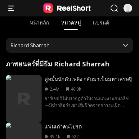
หน้าหลัก
หมวดหมู่
แบรนด์
Richard Sharrah
ภาพยนตร์ที่มีธีม Richard Sharrah
คู่หมั้นนักดับเพลิง กลับมาเป็นมหาเศรษฐี
2.4M
49.9k
อาร์เชอร์ไม่ปรากฏตัวในงานแต่งงานกับอลิซ
—มีข่าวลือว่าเขาเสียชีวิตจากการระเบิด
ระหว่างภารกิจดับเพลิง พ่อแม่ของอลิซที่โลภ
พยายามให้เธอแต่งงานกับฟิลิปที่ไม่น่าไว้ใจ ใน
งานแต่งงานใหม่ อลิซเห็นสามีของเธออีกครั้ง
แฟนเก่าคนโปรด
—แต่ตอนนี้เขาหมั้นกับคนอื่นแล้ว
39.1k
622