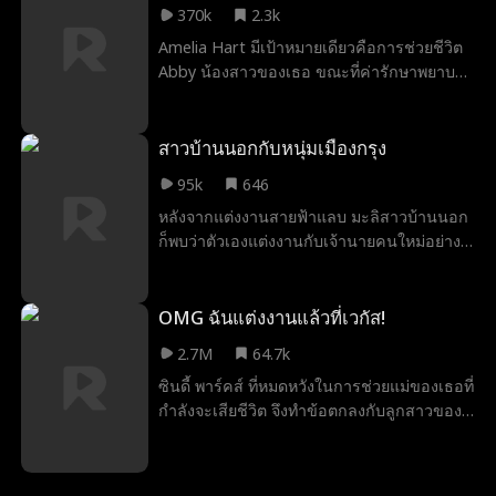
370k
2.3k
กับความเจ็บปวดและโชคชะตา คำถามเดียว
Amelia Hart มีเป้าหมายเดียวคือการช่วยชีวิต
คือ รักแท้จะสามารถเอาชนะทุกสิ่งได้จริงหรือ
Abby น้องสาวของเธอ ขณะที่ค่ารักษาพยาบาล
ไม่
ของแอบบี้พุ่งสูงขึ้นและโลกของพวกเขาพัง
ทลายลง ความสิ้นหวังทำให้อมีเลียได้พบกับ
มาดามเอ็กซ์ เจ้าของบริการเพื่อนเที่ยวที่ใหญ่
สาวบ้านนอกกับหนุ่มเมืองกรุง
ที่สุดในแอลเอ วิธีแก้ปัญหาอยู่ที่การเผชิญหน้า
95k
646
กับ Nathan Reed ซีอีโอมหาเศรษฐีที่มีเดิมพัน
หลังจากแต่งงานสายฟ้าแลบ มะลิสาวบ้านนอก
สูง เพื่อช่วยชีวิตน้องสาวของเธอ เอมีเลีย ฮาร์ต
ก็พบว่าตัวเองแต่งงานกับเจ้านายคนใหม่อย่าง
ต้องสละชีวิต เธอต้องแต่งงานกับนาธาน รีด
นาวิน เจ้าของบุญรอดมีเดีย แต่ความเข้าใจผิด
และให้กำเนิดลูกกับเขา!
และแผนการของพิมดา รองประธานตัวร้าย กย
อาจทำลายความสัมพันธ์ก่อนที่ทั้งคู่ ก่อนที่จะได้
OMG ฉันแต่งงานแล้วที่เวกัส!
สารภาพว่าพวกเขารักกันจริงๆ
2.7M
64.7k
ซินดี้ พาร์คส์ ที่หมดหวังในการช่วยแม่ของเธอที่
กำลังจะเสียชีวิต จึงทำข้อตกลงกับลูกสาวของ
เจ้านายของเธอ นิกกี้ เจนกินส์: เธอต้อง
สวมรอยเป็นนิกกี้และมอบความบริสุทธิ์ของเธอ
ให้กับมหาเศรษฐี ชาร์ลส์ เคน นิกกี้ใช้แผนนี้เพื่อ