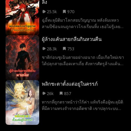
ลิง
25.5k
970
ฉู่อี้ทะลุมิติมาโลกสยบวิญญาณ หลังล้มเหลว
สามปีซ้อนจนถูกดาวโรงเรียนทิ้ง เธอไม่รู้เลยว่า
เขาเชื่อมต่อดาราจักรเทพตำนานได้ และ
ผู้ล้างแค้นสายกลืนกินหวนคืน
อัญเชิญได้ทั้งซุนหงอคง นาจา และเทพเอ้อร์
หลาง!
28.3k
753
ชาติก่อนซูเฉินตายอย่างอนาถ เมื่อเกิดใหม่เขา
ได้ปลุกสายเลือดเทาเถี่ย สังหารศัตรูล้างแค้น
และเพื่อปกป้องครอบครัว เขาจึงกลืนกินทุกสิ่ง
เพื่อเพิ่มพลัง ต่อต้านเผ่ามารและกอบกู้มวล
มนุษยชาติ
พลิกชะตาตั้งแต่อยู่ในครรภ์
26k
857
ทารกที่ถูกตราหน้าว่าไร้ค่า แท้จริงคือผู้ทะลุมิติ
ที่มีความทรงจำจากอดีตชาติ เขาปลุกระบบ
ตั้งแต่ในครรภ์ อาศัยพลังวิญญาณบ่มเพาะจน
บรรลุกายาศักดิ์สิทธิ์บรรพกาล พอเกิดมาก็สั่น
สะเทือนแดนเซียน โดนถอนหมั้นหยามเกียรติ