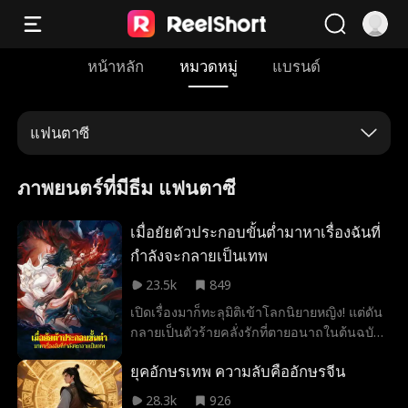
หน้าหลัก
หมวดหมู่
แบรนด์
แฟนตาซี
ภาพยนตร์ที่มีธีม แฟนตาซี
เมื่อยัยตัวประกอบขั้นต่ำมาหาเรื่องฉันที่
กำลังจะกลายเป็นเทพ
23.5k
849
เปิดเรื่องมาก็ทะลุมิติเข้าโลกนิยายหญิง! แต่ดัน
กลายเป็นตัวร้ายคลั่งรักที่ตายอนาถในต้นฉบับ
เนี่ยนะ? ผู้ฝึกตนขั้นสร้างรากฐานกระจอกๆ
ยุคอักษรเทพ ความลับคืออักษรจีน
กล้าดีชี้หน้าด่าขั้นข้ามทัณฑ์สวรรค์อย่างข้า
เชียว? เจอวิชาดัชนีกักฟ้าสั่งสอนหน่อยเป็นไง
28.3k
926