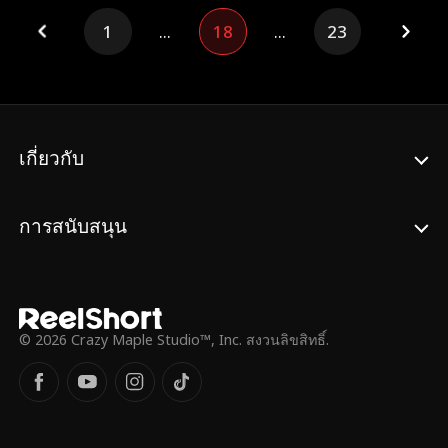
หรือ? เขาพลิกวิกฤตปลุกกระดูกราชัน! โดน
1
...
18
...
23
ตระกูลกดขี่งั้นหรือ? แค่นิ้วเดียวก็สยบศัตรูได้
ราบคาบ! จากลูกอนุที่ถูกทอดทิ้ง สู่จอมราชัน
แห่งหมื่นภพ เส้นทางไร้พ่ายของเขาถูกลิขิตไว้
ตั้งแต่ในครรภ์มารดาแล้ว!
เกี่ยวกับ
การสนับสนุน
© 2026 Crazy Maple Studio™, Inc. สงวนลิขสิทธิ์.