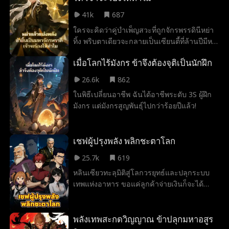
เท่านั้น! งานนี้ชนะใสๆ!
41k
687
ใครจะคิดว่าคู่บำเพ็ญสวะที่ถูกจักรพรรดินีหย่า
ทิ้ง พริบตาเดียวจะกลายเป็นเซียนตี้ที่ล้านปีมีหน!
หลินหว่านโหรวคิดว่าเขี่ยสวี่ชิวทิ้งแล้วจะบรรลุ
เมื่อโลกไร้มังกร ข้าจึงต้องจุติเป็นนักฝึก
เป็นเซียนตี้ได้ หารู้ไม่ว่าคนที่นางทิ้งไปคือที่พึ่ง
สุดแกร่งที่จะช่วยนางกวาดล้างตำหนักเซียน...
26.6k
862
ในพิธีเปลี่ยนอาชีพ ฉันได้อาชีพระดับ 3S ผู้ฝึก
มังกร แต่มังกรสูญพันธุ์ไปกว่าร้อยปีแล้ว!
เชฟผู้ปรุงพลัง พลิกชะตาโลก
25.7k
619
หลินเซียวทะลุมิติสู่โลกวรยุทธ์และปลุกระบบ
เทพแห่งอาหาร ขอแค่ลูกค้าจ่ายเงินก็จะได้
คะแนนรีวิวไปอัปเกรดพลังวรยุทธ์รัวๆ! แต่เขาก็
ไม่ทิ้งจิตวิญญาณเชฟที่มุ่งมั่นทำของอร่อย เมื่อ
ผสานวิถีอาหารกับวรยุทธ์ เขาจึงไร้เทียมทาน
พลังเทพสะกดวิญญาณ ข้าปลุกมหาอสูร
ในใต้หล้า!