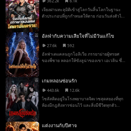
362.2k
6.1k
แชมป์ประเมินอาจารย์ระดับชาติ แต่กลับถูก
เจียงฝานทะลุมิติเข้าสู่โลกวันสิ้นโลกในฐานะ
เว่ยเชาและตระกูลจ้าวคอยเล่นงาน ต่อมาฉิน
ตัวประกอบที่ถูกกำหนดให้ตาย ก่อนวันส่งตัวไป
หลานไปเป็นรองอธิการฯ ม.หลงจิง พานักเรียน
สังเวยชีวิต เขากลับได้รับ “ระบบเอาใจภรรยา”
ห้องบ๊วยพลิกชนะการทดสอบ จนได้นำทีมดวล
แต่แทนที่จะเลือกคนเก่ง เขากลับเลือกหญิงสาว
กับม.เซิ่งหัว แต่กลับติดกับดักในดันเจี้ยนที่ศัตรู
ที่ทุกคนมองว่าไร้ค่า 3 คน ได้แก่ หัวหน้าทีม
อัลฟ่ากับความเสียใจที่ไม่มีวันแก้ไข
วางไว้ ในยามวิกฤต ลู่เจียงฉีกยันต์สะกดศพ
ระดับ S ที่เป็นอัมพาต มนุษย์กลายพันธุ์ผู้มี
กลายร่างเป็นราชันย์ซอมบี้พลิกเกม ทว่าเขา
27.6k
592
ร่างกายผิดรูป และร่างโคลนที่อยู่ในสภาพปาง
กลับคลุ้มคลั่ง ฉินหลานจึงใช้จุมพิตดึงสติเขา
อัลฟ่าเดแคลนถูกโอลิเวีย ภรรยาม่ายผู้ทรยศ
ตาย ท่ามกลางเสียงหัวเราะเยาะของผู้คน เจียง
ทำให้สายใยของทั้งสองลึกซึ้งยิ่งขึ้น และเป็นจุด
ของพี่ชาย หลอกให้ขังลูน่าของเขา เอเวลิน ซึ่ง
ฝานฉีดยาลึกลับให้พวกเธอ จนเกิดปาฏิหาริย์
เริ่มต้นการผจญภัยครั้งใหม่
กำลังตั้งครรภ์ ไว้ในกรงเงินนานสามวัน เขาคิด
ขึ้น หัวหน้าทีมหลิงหานฟื้นพลังจิต มนุษย์กลาย
ว่าแค่อยากสั่งสอนเธอ แต่เบื้องหลังกลับมีแผน
พันธุ์ฮั่วอู่กลายเป็นนักสู้สุดแกร่ง และโคลน
ร้ายที่โอลิเวียวางไว้เพื่อแย่งตำแหน่งลูน่าจากเอ
เกมหลอนซ่อนรัก
A77 ปลุกพลังเคลื่อนย้ายในพริบตา สามสาว
เวลิน แม้เอเวลินจะพยายามอธิบายและขอให้
ระดับ S กวาดล้างศัตรูจนทุกคนตะลึง แต่แล้ว
443.6k
12.6k
เขาเชื่อ เดแคลนกลับมองว่าทุกอย่างเป็นเพียง
แผนการร้ายของผู้พันจ้าวแห่งป้อมปราการ
ไซลัสติดอยู่ในโรงพยาบาลจิตเวชสุดสยองที่ทุก
การแสดง จนกระทั่งความจริงบางอย่างค่อย ๆ
ก็ตามมา ทั้งการโจมตีด้วยขีปนาวุธและการไล่
ห้องมีกฎสังหารซ่อนไว้ และสิ่งมีชีวิตทุกตัว
เปิดเผย และทำให้เขาต้องเผชิญกับผลลัพธ์ที่
ล่าทั่วเมือง...
อันตรายระดับ S แต่ในวินาทีที่ความตายคืบ
อาจไม่มีวันแก้ไขได้
คลานเข้ามา ระบบพิชิตรักในหัวของเขาก็ได้
เปิดใช้งานขึ้น แล้วเปลี่ยนสัตว์ประหลาดสุด
แต่งงานกับปีศาจ
โหดให้กลายเป็นความรักที่ต้องพิชิต และเปลี่ยน