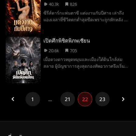
40.3k
826
กับดักมรณะให้กลายเป็นเกมจีบสาว
ซีรีส์ดาร์กแฟนตาซี แต่งงานกับปีศาจ เล่าถึง
แองเจลาที่ชีวิตตกต่ำสุดขีดเพราะถูกหักหลัง แต่
โชคชะตากลับชักนำให้เธอพบกับลูซิเฟอร์ จ้าว
แห่งนรกผู้ลึกลับ ท่ามกลางบททดสอบจาก
สวรรค์ ลูซิเฟอร์ต้องเลือกระหว่างอำนาจกับคน
เปิดศึกพิชิตพิภพเซียน
รัก ขณะที่แองเจลาก็ลุกขึ้นสู้เพื่อพลิกชะตาชีวิต
20.6k
705
ตัวเอง ซีรีส์นำเสนอรักต้องห้ามที่เต็มไปด้วย
เมื่อดวงดาวหยุดหมุนและเมืองใต้ดินใกล้ล่ม
การเสียสละและการไถ่บาป พร้อมตีความ
สลาย ผู้บัญชาการสูงสุดกองทัพอวกาศจึงเริ่ม
ตำนานปีศาจใหม่ว่า พลังที่ยิ่งใหญ่ที่สุดไม่ใช่
แผนประกายไฟ ส่งยานรบแนวหน้านับร้อยสู่
การทำลายล้าง แต่คือความกล้าที่จะเปลี่ยนตัว
ห้วงอวกาศลึก ทว่าหน่วยทัพหน้า 7 พลาดตกบน
เองเพื่อความรัก
ดาวเคราะห์ปริศนา รณพีร์ รณกร และศศิธรพบ
ว่าที่นี่มีผู้บำเพ็ญเซียนและปุถุชนที่ถูกกดขี่ เมื่อ
1
...
21
22
23
ต้องเผชิญอำนาจมืดจากศิษย์สำนักเทวะบรรพต
ทั้งสามจึงใช้อาวุธล้ำยุคต่อกรกับวิชาอาคม
มหาศึกชี้ชะตาระหว่างเทคโนโลยีและการ
บำเพ็ญเซียนจึงอุบัติขึ้น