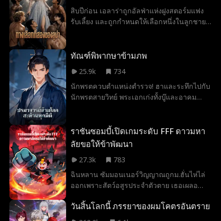
และพบรักครั้งใหม่กับโลว์ ราชาแห่งไลแคนที่
สิบปีก่อน เอลาร่าถูกอัลฟ่าแห่งฝูงสตอร์มแฟง
คอยช่วย
รับเลี้ยง และถูกกำหนดให้เลือกหนึ่งในลูกชาย
ทั้งห้าของเขาเป็นคู่แห่งโชคชะตา ทว่าพี่น้องทั้ง
ห้ากลับตกหลุมรักเจนนี่ สาวใช้โอเมก้าผู้เจ้าเล่ห์
ที่คอยวางแผนทำให้เอลาร่าอับอายและทรมาน
ทัณฑ์พิพากษาข้ามภพ
เธอทั้งกายใจ เอลาร่าจึงประกาศตัดสายใยคู่
25.9k
734
แห่งโชคชะตากับพี่น้องทั้งห้า
นักพรตควบตำแหน่งตำรวจ! ฮาและระทึกไปกับ
นักพรตสายวิทย์ พระเอกเก่งทั้งบู๊และอาคม
พร้อมปราบคนชั่วให้สิ้นซาก
ราชันซอมบี้เปิดเกมระดับ FFF ดาวมหา
ลัยขอให้ข้าพัฒนา
27.3k
783
ฉินหลาน ซัมมอนเนอร์วิญญาณถูกม.ฮั่นไห่ไล่
ออกเพราะสัตว์อสูรประจำตัวตาย เธอเผลอ
อัญเชิญ ลู่เจียง ซอมบี้น้อยคลาส FFF จากต่าง
วันสิ้นโลกนี้ ภรรยาของผมโคตรอันตราย
โลกมา แท้จริงเขาคือราชันย์ซอมบี้ผู้มีสกิล
ระดับ SSS ทั้งสองร่วมมือกันโค่นบอสลับคว้า