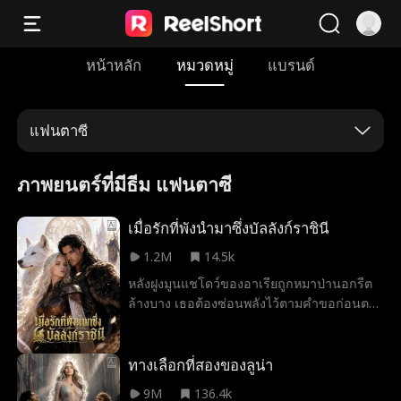
หน้าหลัก
หมวดหมู่
แบรนด์
แฟนตาซี
ภาพยนตร์ที่มีธีม แฟนตาซี
เมื่อรักที่พังนำมาซึ่งบัลลังก์ราชินี
1.2M
14.5k
หลังฝูงมูนแชโดว์ของอาเรียถูกหมาป่านอกรีต
ล้างบาง เธอต้องซ่อนพลังไว้ตามคำขอก่อนตาย
ของแม่ เธอแต่งงานกับอัลฟ่าไมคาห์ แต่เขา
กลับจากสงครามพร้อมคู่ใหม่ วีร่า และบังคับให้
ใช้ตำแหน่งลูน่าร่วมกัน ก่อนจะพบว่าวีร่าฆ่าพ่อ
ทางเลือกที่สองของลูน่า
แม่และฝูงมูนแชโดว์ เธอจึงเดินหน้าแก้แค้น
9M
136.4k