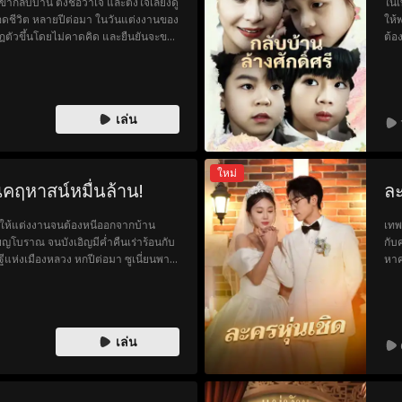
ลับบ้าน ตั้งชื่อว่าเจ และตั้งใจเลี้ยงดู
ในเ
ลอดชีวิต หลายปีต่อมา ในวันแต่งงานของ
ให้
ากฏตัวขึ้นโดยไม่คาดคิด และยืนยันจะขอ
ต้อ
แท้ ๆ จึงเลือกเข้าข้างเธอ อายได้ยิน
โคล
สิ้นหวัง จึงขอแยกบ้านและตัดขาดความ
ชาแ
ตลอด จนกระทั่งวันที่แพรเข้าห้องผ่าตัด
ปล่
ียสละครั้งสุดท้ายของเธอ และปิดดวงตา
บอด
เล่น
พร้
ใหม่
นคฤหาสน์หมื่นล้าน!
ละ
คับให้แต่งงานจนต้องหนีออกจากบ้าน
เทพ
ยญโบราณ จนบังเอิญมีค่ำคืนเร่าร้อนกับ
กับ
 หกปีต่อมา ซูเนี่ยนพา
หาค
้ามาในเมือง และบังเอิญได้รับความช่วย
กาล
รัวเร่งให้แต่งงาน เซี่ยเยี่ยนโจวจึง
เป็
ะลูกชายของเขา เพื่อผ่านงานเลี้ยง
ภพท
เล่น