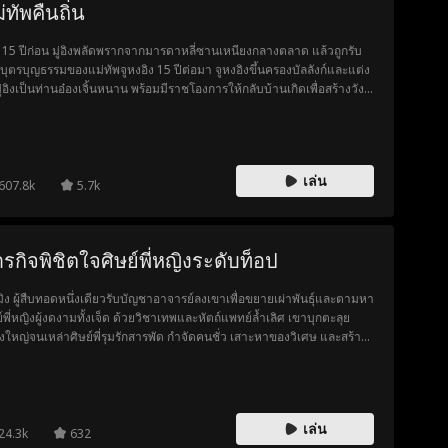
่ทัพคืนถิ่น
่อ 15 ปีก่อน มู่อิงพลัดพรากจากมารดาหลี่ซานเหนียงกลางตลาด แล้วถูกรับ
นบุตรบุญธรรมของแม่ทัพจูหงอิง 15 ปีต่อมา จูหงอิงขึ้นครองบัลลังก์และแต่ง
งมู่อิงเป็นท่านอ๋องเจิ้นหนาน พร้อมมีราชโองการให้กลับบ้านเกิดเพื่อสร้างวัง
ออกตามหาครอบครัว มู่อิงพักอยู่ในจวนเจ้าเมืองฉินกังโดยไม่รู้ว่าแม่เขา
่ซานเหนียงเป็นคนรับใช้ในจวนเดียวกัน ทั้งสองเฉียดกันไปมาหลายครั้ง เพื่อ
สร้างวัง เรือนของหลี่ซานเหนียงถูกรื้อถอน หลานชายมู่หวูอี้พยายามไล่เธอ
จากเรือนด้วยกำลัง แต่มู่อิงเข้าขัดขวางและในที่สุดได้ยืนยันสายสัมพันธ์
เล่น
องแทนใจที่เคยให้ไว้ ทว่ามู่หวูอี้ผู้หวังประจบเจ้าเมืองจึงจับตัวมู่อิงไว้ เจ้า
607.8k
5.7k
องฉินกังเมื่อรู้ความจริงถึงกับตกใจ รีบเปิดเผยตัวตนของมู่อิงและลงโทษมู่หวู
อย่างสาสม หลี่ซานเหนียงและสามีพยายามช่วยมู่อิง จึงไปขอความช่วยเหลือ
ช่อวี้เจินหญิงสาวที่เคยหมั้นหมายกับมู่อิงตั้งแต่เยาว์วัย นางยื่นเงินช่วย
รกิจพิชิตใจศิษย์พี่หญิงระดับท็อป
ือแต่กลับถูกแม่เลี้ยงกับน้องสาวใส่ร้าย บิดาก็เข้าข้างภรรยาใหม่ สุดท้าย
ูกส่งตัวไปให้กับรองเจ้าเมืองฉินรื่อเซิง มู่อิงรู้ข่าวจึงรีบไปช่วยนางที่จวน
 และจัดการลงโทษทุกฝ่าย มู่อิงได้กลับมาอยู่กับหลี่ซานเหนียงและไช่อวี้เจิน
หมิง ผู้สืบทอดหนึ่งเดียวรับบัญชาอาจารย์ลงเขาเพื่อขยายเผ่าพันธุ์และตามหา
านวันเกิดครบ 70 ปีของบิดาหลี่ซานเหนียง นางนำสุราชั้นเลิศที่มู่อิงมอบให้
ย์พี่หญิงผู้งดงามทั้งเจ็ด ด้วยวิชาเทพและหัตถ์แพทย์ล้ำเลิศ เขาบุกตะลุย
วยพร แต่กลับถูกดูแคลนเพราะบรรจุภัณฑ์เรียบง่าย พี่สาวทั้งสองยังกล่าว
องใหญ่จนเหล่าศิษย์พี่รุมรักสารพัด กำจัดคนชั่ว เสาะหาของวิเศษ และสร้าง
่าเป็นของปลอม บิดาโกรธจัดและตัดขาดกับนาง มู่อิงมาถึงและพาบิดา
อระบือไกล ปลดล็อกชีวิตเทพเหนือระดับเพื่อภารกิจสืบทอดทายาทสำนักที่
ดาออกไปจากงาน พร้อมเหล่าขุนนางที่พากันขนของขวัญกลับ บิดาถึงกับ
นคงแน่นอน
กเสียใจอย่างที่สุด
เล่น
24.3k
632