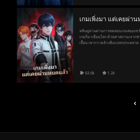
เกมเพิ่งมา แต่เคยผ่า
หลินมู่ผ่านด่านการทดสอบเกมสยองขวัญ
เกมก็มาเยือนโลก ด้วยค่าสถานะจากช่ว
เจี้ยน เขากวาดล้างสิ่งแปลกประหลาด 
พันธมิตร ค่อย ๆ เปิดโปงความจริงที่อา
ช่วยมนุษยชาติทั้งหมดไว้
63.6k
1.2k