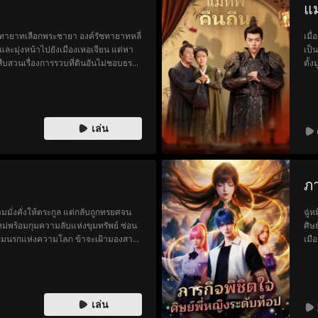
แม
ชทายาทเลือกพระชายา องค์รัชทายาทหลี่
เมื
 และมุ่งหน้าไปยังเมืองเหอเจียน แต่หา
เป็
อสืบสวนเรื่องการรวบที่ดินอันไม่ชอบธรรม
ตั้
ดีมีชาวบ้านนามว่าจางเสี่ยวอวี๋ช่วย
และ
นคืนหนึ่ง ก่อนที่จางเสี่ยวอวี๋จะรีบร้อน
หลี
ค์รัชทายาทจึงเก็บไว้ และมีรับสั่งให้ออก
การ
านมาก็พบโจวกุ้ย คหบดีผู้มั่งคั่งมาทวง
ออก
เล่น
อกเบี้ยทบพูนเป็นแปดร้อยชั่ง ในจวน
จากข
ำนำ แต่กลับพลั้งพลาดทำหาย เหลืออยู่
เมื
อมาด้วย ครั้นหยิบตราราชทูตใช้กลับ
อี้
่าขอทานนั้น (ซึ่งแท้จริงคือองค์
จากไ
ภา
ไม่มีทางเลือกอื่น เพื่อข้าวสารนางจึงจำ
เหล
า ฝ่ายองค์รัชทายาทได้ปลอมตัวเพื่อ
นางถ
ราชการด้วยตาตัวเอง จนเกือบโดนเล่น
ไช่
มมั่งคั่งให้ตระกูล แต่กลับถูกทรยศจน
ฉู่
อจนรอด ทั้งสองจึงคลายความขุ่นเคือง
ในง
ม่พร้อมกุมความลับแห่งขุมทรัพย์ ซ่อน
ศิษ
ทรงสงสารยิ่งนัก ครั้นทราบว่าตระกูล
ไปอ
กขุมนรกแห่งความโลภ ข้าจะเฝ้ามองสามี
เมื
ยังจวนตระกูลจาง เมื่อไปถึงก็เห็นโจวกุ้
หาว
ตรูเข้าสู่กระดานหมากชีวิต ทุกความ
ชื่
ปเห็นตราราชทูตหล่นจากตัวจางเสี่ยวอ
มาร
ช้คืนให้สาสมทวีคูณ
มั่
้วยกันในคืนนั้นเอง
สำนึ
เล่น