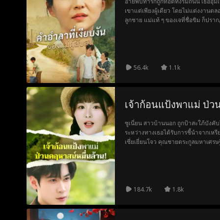
อายพบทารกถูกทอดทิ้งริมถนน เธออุ้มเขาก
เขาแต่เพียงผู้เดียว โดยไม่แต่งงานต
ลูกชาย แม่แท้ ๆ ของเจที่ชื่อขิม ก็ปร
ลูกคืน เจหลงเชื่อคำพูดและน้ำตาของแม่
คำโกหกและความเข้าใจผิดนั้นก็รู้สึก
สัมพันธ์ เจเข้าใจผิดแม่บุญธรรมมาโดย
อายซึ่งอยู่ในห้องข้าง ๆ ก็ได้ทำการเส
ลงตลอดกาล
56.4k
1.1k
เจ้าก้อนแป้งพาแม่ ป่ว
ซูเนี่ยน สาวบ้านนอก ถูกป้าสะใภ้บัง
ระหว่างทางเธอได้รับการชี้นำจากเหรี
เซี่ยเยี่ยนโจว คุณชายตระกูลมหาเศรษฐีแห่งเมืองหลวง
ลูกชายที่หน้าตาคล้ายเซี่ยเยี่ยนโจวเข
เหลือจากเขา ซึ่งตอนนั้นกำลังโดนครอบค
เสนอให้เธอกับลูกมาแกล้งเป็นภรรยาแล
ครอบครัวไปให้ได้
184.7k
1.8k