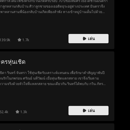
ทศกาลโคมไฟซึ่งตรงกับวันเกิดครบรอบ 70 ปีของสมศรี เธอได้ชวนมินตรา
พาลูกหลานกลับบ้าน ศิวาลูกชายของเธอติดธุระอยู่ต่างประเทศ มินตราจึง
งพาหลานสามพี่น้องกลับบ้านเกิดเพียงลำพัง ทางเข้าหมู่บ้านเต็มไปด้วย
น เธอจึงลงจากรถก่อน เมื่อถึงบ้าน ครอบครัวกลับมองเธอด้วยสายตาเย็น
ละดูถูก เดชาพ่อของเธอตำหนิว่าเธอแต่งตัวมอซอ ส่วนสุดาและสามีก็ยัง
อยข่าวลือเสียๆ หายๆ โชคดีที่ลูกชายและหลานๆ มาถึงทันเวลา ศิวายังพา
ี้การ์ดและตำรวจมาช่วยสนับสนุน ในที่สุดมินตราก็ได้ย้ายไปต่างประเทศ
เล่น
อมครอบครัวเพื่อเริ่มต้นชีวิตใหม่
139.9k
1.7k
ครหุ่นเชิด
ธิดา รินทร์ จันทรา ใช้หุ่นเชิดรับเคราะห์แทนตน เพื่อรักษาคำสัญญาพันปี
คนรักในภพก่อน ศรัณย์ นทีวัฒน์ เมื่อหุ่นเชิดแตกสลาย เขาจึงเริ่มตาม
วามจริงด้วยหัวใจที่แหลกสลาย ขณะเดียวกัน รินทร์ได้พบกับ กวิน ภัทร
 ผู้รู้ใจ ทั้งสามตกอยู่ในวังวนแห่งความรัก หลังผ่านบททดสอบแห่งความ
นความตาย เธอเลิกยึดติด และเริ่มต้นใหม่ แต่กลับพบความลับแห่งรักข้าม
ี่ซ่อนอยู่ในตัวกวิน
เล่น
62.4k
1.3k