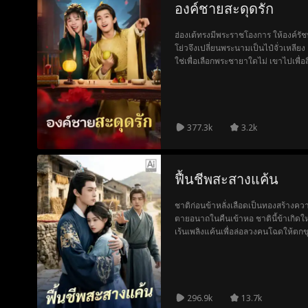
องค์ชายสะดุดรัก
ฮ่องเต้ทรงมีพระราชโองการ ให้องค์รั
โย่วจึงเปลี่ยนพระนามเป็นไป๋จั่วเหลียง
ใช่เพื่อเลือกพระชายาใดไม่ เขาไปเพื่
ระหว่างทางเขาถูกลอบปลงพระชนม์ โชค
ชีวิตเอาไว้ ทั้งสองจึงต้องอยู่ร่วมเคียงกั
จากไป ได้ทิ้งสร้อยเงินอันประณีตไว้ อง
ตามหานาง ฝ่ายจางเสี่ยวอวี๋เมื่อกลับบ้
หนี้สิน เพราะนางยังติดค้างข้าวสาร ด
377.3k
3.2k
แทบจะถูกริบ นางคิดจะนำสร้อยเงินไปจ
เพียงตราราชทูตแปลกประหลาดที่ติดมื
ถูกโจรขโมยไปเสีย นางจึงเข้าใจผิดคิดว
ฟื้นชีพสะสางแค้น
รัชทายาท) เป็นพวกเดียวกับโจร สุดท้าย
ใจสมัครเข้าสู่การคัดเลือกเป็นพระชาย
ตรวจการ เห็นเรื่องเลวทรามของผู้ว่า
ชาติก่อนข้าหลั่งเลือดเป็นทองสร้างควา
งาน โชคยังดีได้จางเสี่ยวอวี๋ช่วยเหลื
ตายอนาถในคืนเข้าหอ ชาตินี้ข้าเกิดให
องค์รัชทายาทเห็นความลำบากของนางก็
เร้นเพลิงแค้นเพื่อล่อลวงคนโฉดให้ต
จางถูกกดขี่ จึงเปิดเผยตัวและมุ่งตรงไป
บ้าคลั่ง พ่อแม่สามีรับกรรม และลากศั
ยกำลังลงมือทารุณ องค์รัชทายาทหันไ
ทรมานที่ข้าเคยได้รับ พวกมันต้องชดใ
วี๋ จึงรู้ทันทีว่านางคือผู้หญิงที่เคยอยู่ด
296.9k
13.7k