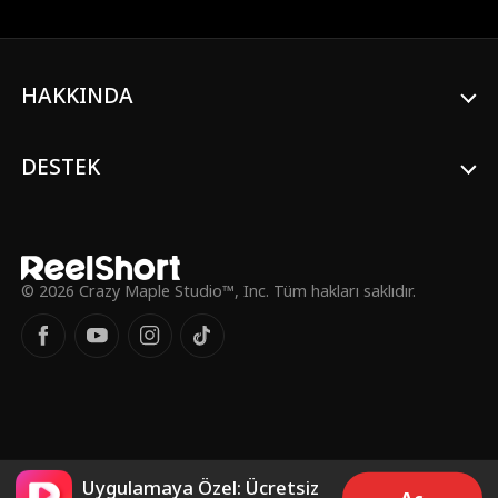
yıldızı Casper bir gece kulübe adım
attığında, Jenna'nın dünyaları çarpışır.
Casper okulda sürekli atıştığı kız
olduğundan habersiz, gizemli dansçı
Angel'a anında kapılır. Ancak aralarındaki
HAKKINDA
bağ derinleştikçe, birbirlerinin sırlarını
açığa çıkarmaya da bir o kadar yaklaşırlar.
DESTEK
© 2026 Crazy Maple Studio™, Inc. Tüm hakları saklıdır.
Uygulamaya Özel: Ücretsiz