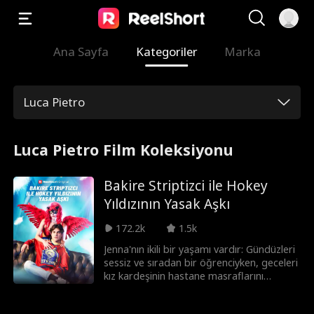
Ana Sayfa
Kategoriler
Marka
Luca Pietro
Luca Pietro Film Koleksiyonu
Bakire Striptizci ile Hokey
Yıldızının Yasak Aşkı
172.2k
1.5k
Jenna'nın ikili bir yaşamı vardır: Gündüzleri
sessiz ve sıradan bir öğrenciyken, geceleri
kız kardeşinin hastane masraflarını
ödemek için gizlice striptizcilik yapar.
Okuldaki ukala rakibi ve hokey takımının