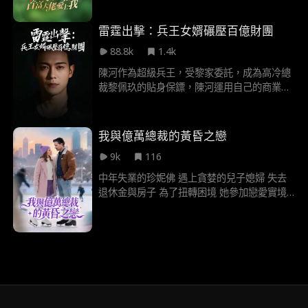
意了。
雷霆出擊：兵王女婿碾壓百億財團
88.8k
1.4k
陳河作為超級兵王，受黎家委託，成為高冷總
裁黎佩玖的貼身保鏢，陳河運用自己的商業知
識和健碩體魄，保護黎佩玖多次從危險中全然
而退，同時也捲入了更大的危機之中，陳河和
黎佩玖聯手共同摧毀了反派的惡意競爭和陰
我與億萬總裁的黃昏之戀
謀，改編自爆款小說「一號狂兵」
9k
116
中年失業的珍妮佛 遇上貪婪的兒子媳婦 失去
退休金與房子 為了扭轉困境 她參加戀愛實境
秀 《鑽石單身漢》 ——意外結識了 神秘迷人
的保羅·馬歇爾 她不知道的是 保羅其實是隱藏
身份的 億萬總裁 被她的善良獨立打動 保羅向
她求婚 兩人閃電步入婚姻 珍妮佛痛恨欺騙 為
了保護她 保羅與繼女艾瑪 隱瞞了豪門背景 他
們攜手保護珍妮佛 免受惡意中傷 ——甚至防
範她的兒子 歷經家庭衝突與波折 珍妮佛終於
發現 保羅的真實身份 以及驚人的真相 艾瑪竟