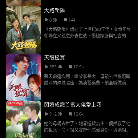
賽車手池野的領地。無人知曉，這個冷酷至極
的男人，背後隱藏著另一重身份，二人開啟了
大路朝陽
一段危險又迷人的極致愛戀。
8.5k
141
《大路朝陽》講述了上世紀80年代，女青年許
朝陽在父親意外去世後，衝破家庭與社會的重
重偏見，繼承父志成為一名貨運司機。她憑藉
過人的膽識、精湛的技術和堅韌的品格，在男
性主導的運輸行業中艱難立足，並與夥伴們共
天眼鑑寶
同創業，最終開創出屬於自己的一片天地，同
383.4k
10.9k
時也收穫了真摯愛情的時代勵志故事。
張天命運坎坷，繼父家長大，母親去世後照顧
體弱的妹妹張佳。為湊醫藥費，他兼職做滴滴
司機，一次救下醉酒的鄭楚楚，得知自己在珠
寶鑑定上有天賦。在鄭楚楚的幫助下，張天參
加珠寶鑑定會，賺到醫藥費，引起玉石大亨五
閃婚成寵首富大佬愛上我
熱門推薦
爺的注意。五爺想收張天為義子，但張天痛恨
912.8k
12.8k
親生父親農合平，拒絕成為五爺的兒子。鄭楚
楚支持他，兩人最終開設珠寶店，擺脫威脅，
她的母親去世了，她靠送貨為生，偶然救了他
妹妹也順利康復，張天過上幸福生活
的祖父一命。祖父安排他隱藏身份，與她相
親。他提議合約婚姻並幫助她還清債務，她同