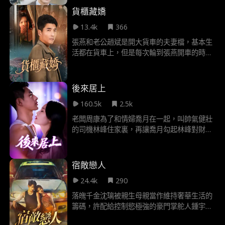
聯合其他同學家長和老師一起欺負顧心心，簡
貨櫃藏嬌
凌忍無可忍，與欺負過女兒的人一一清算，直
13.4k
366
到李菲意識到簡凌才是顧池白的夫人，再也無
法騙人騙己，得到了應有的懲罰，顧心心透過
張燕和老公趙斌是開大貨車的夫妻檔，基本生
這件事更加佩服自己的母親，同時也學會了保
活都在貨車上，但是每次輪到張燕開車的時
護自己。
候，趙斌就會到後面的車廂裡休息，出來後不
僅沒有休息好，還會腰痠背痛，吃飯也要端著
兩碗飯到車廂裡去吃，而且從來都不讓張燕靠
後來居上
近車廂，裝貨的時候也不讓張燕看，張燕雖然
160.5k
2.5k
好奇但是為了養家還是選擇默默開車，直到某
天，張燕突然聽到了車廂裡傳來了陌生女人奇
老闆周康為了和情婦喬月在一起，叫帥氣健壯
怪的聲音，張燕偷偷看過去，竟然發現，趙斌
的司機林峰住家裏，再讓喬月勾起林峰對財富
在車廂裡，藏了個女人!
的渴望，主動去勾引周康的老婆汐雅，從而讓
汐雅出軌，達到讓她淨身出戶的目的，最後周
康的計畫被識破，他和喬月都受到了制裁，林
宿敵戀人
峰也幡然醒悟，覺得做人要腳踏實地，回了農
24.4k
290
村。
落魄千金沈璃被親生母親當作維持奢華生活的
籌碼，許配給控制慾極強的豪門掌舵人鍾宇。
大婚當日，她毅然逃婚，卻陰差陽錯落入地下