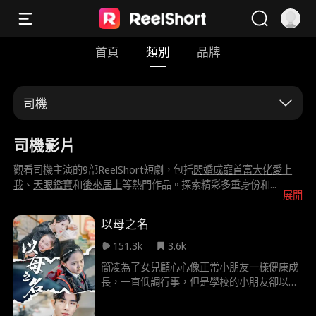
首頁
類別
品牌
司機
司機影片
觀看司機主演的9部ReelShort短劇，包括
閃婚成寵首富大佬愛上
我
、
天眼鑑寶
和
後來居上
等熱門作品。探索精彩多重身份和
...
展開
以母之名
151.3k
3.6k
簡凌為了女兒顧心心像正常小朋友一樣健康成
長，一直低調行事，但是學校的小朋友卻以為
顧心心家裡窮苦以此欺負顧心心，並且同學李
蘇然的母親李菲冒領顧氏集團總裁夫人的身份