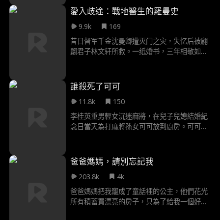
歲。土豪家孩子雷震排擠她，搶走護身符項
愛入歧途：戰地醫生的羅曼史
鍊，兩人皆受傷。雷震母親不依不饒，啞父維
9.9k
169
護倖幸，最終鎮長讓孩子和解，卻讓雷震記
恨。次日，雷震帶人堵倖幸，推搡中雷震落
昔日督军千金沈曼卿遭灭门之灾，失忆后被翩
水，倖幸以德報怨將其救起，自己卻體力不支
翩君子林文轩所救。一纸婚书，三年相敬如
沉入河中。啞父趕到時已晚，看著河邊的書包
宾，她以为这是上天给她的救赎。直到记忆苏
悲痛萬分。
醒——原来这场婚姻，竟是他与“白月光”林清
悦联手设下的囚笼，只为掩盖对方曾对她施
誰殺死了可可
暴、甚至害她全家的滔天罪恶。她亲手撕碎骗
11.8k
150
局，转身投入奉天军座谢聿安的怀抱。这位暗
恋她十年的男人，为她铺就前路，助她亲手复
李桂英重男輕女沉迷麻將，在兒子兒媳結婚紀
仇。得知真相的林文轩跪求原谅，谢聿安抵枪
念日當天為打麻將孫女可可放到廚房。可可用
轻笑，“我的女人，轮不到你来赎罪。”
電話手錶聯繫母親姜阮，視頻中姜阮發現異
常，但通話因手錶沒電中斷。姜阮多次撥打婆
婆李桂英電話均被麻將聲掩蓋，便焦急聯繫丈
爸爸媽媽，請別忘記我
夫陳朗，但陳朗正與初戀約會漠不關心，反指
203.8k
4k
責妻子小題大做拒絕溝通。最終姜阮找到可可
時已因煤氣中毒過久身亡。陳朗始終不信，直
爸爸媽媽把我寵成了童話裡的公主，他們花光
至在殯儀館見到女兒可可遺像，才被迫面對這
所有積蓄買漂亮的房子，只為了給我一個好的
場因疏忽與愚孝釀成的悲劇。
成長環境。後來妹妹意外來到媽媽肚子裡，他