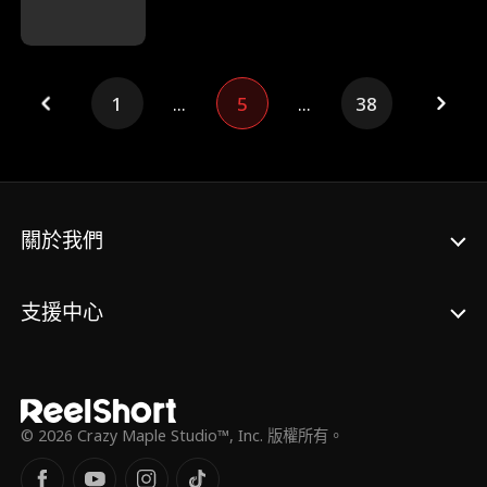
林婉秀患絕症為由要辦“假婚禮”，還用兒子前
途逼趙佩芝妥協。選婚紗時林婉秀自殘誣陷，
周敬言不分青紅皂白指責妻子。趙佩芝起疑，
讓兒子調查出林婉秀假病真相。婚禮上她當眾
揭穿騙局，決絕拿出離婚協議。周敬言悔恨追
1
...
5
...
38
妻，卻遭趙佩芝堅定拒絕。最終，趙佩芝放下
三十年情分，開啟獨立新生。
關於我們
支援中心
© 2026 Crazy Maple Studio™, Inc. 版權所有。