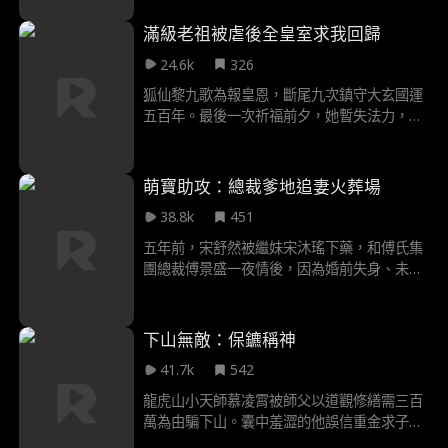
們也摸著我的頭說：“對不起寶貝，不是要分走
你的愛，只是以後多個人陪你玩。”可是他們只
滿級老祖被虐後全皇室求我回歸
因我調低一度空調照顧妹妹，將五歲的我鎖進
24.6k
326
強力冰箱。他們對著妹妹噓寒問暖，徹底遺忘
我的存在。他們誤以為親手害死了我，每天對
狐仙黎九歌為報皇恩，斷尾九次鎮守大玄國運
著我的照片懺悔，直到他們發現我完好無損地
五百年。最後一次祈福前夕，她暫失法力，遭
站在他們面前，原來早在我剛被關進冰箱的時
錦妃當街凌辱、毀壞令牌，致天地異變。皇室
候，就被甜甜媽救了出來，因為只有這樣才能
縱容加害，令其心寒，但她仍為蒼生暫代萬民
讓父母認識到他們的偏心和虐待。爸爸媽媽認
之苦。恢復法力後，她顯仙威平亂懲奸，並賞
萌寶助攻：總裁爹地追妻火葬場
識到自己的錯誤後每天都想盡辦法彌補我，但
識願承百姓之苦的鎮南王顧翎晨。助其登基重
是我選擇不再原諒。
38.8k
451
塑國運後，黎九歌飄然離去，重歸仙班。
五年前，宋舒然被繼妹宋沐瑤下藥，和傅氏集
團總裁傅景盛一夜情後，因為婚前失身、未婚
先孕被未婚夫周逸退婚。生產之時，生下四胞
胎，但是被養妹收買的護士抱走了其中兩個孩
子，宋舒然毫不知情，五年後，宋舒然努力撫
下山無敵：保鑣稱神
養留在自己身邊的兩個孩子長大，為給孩子們
41.7k
542
更好的生活來到傅氏集團面試，和傅景盛重新
相遇，但因繼妹刁難宋舒然和傅景盛並未認出
龍虎山小天師慕凌霄被師父以道觀修繕需三百
彼此，就在兩人因工作、孩子頻繁接觸的過程
萬為由騙下山。囊中羞澀的他誤信重金求子廣
中，傅景盛逐漸對宋舒然產生好感。
告前去應聘，不料僱主竟是剛研發出“女媧系