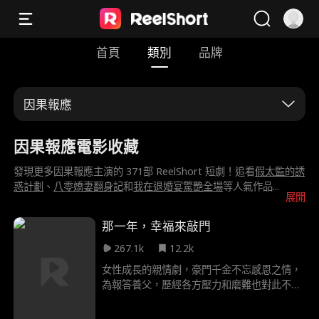
首頁
類別
品牌
因果報應
因果報應電影收藏
發現更多因果報應主演的 371部 ReelShort 短劇！追看
假太監的誘
惑計劃
、
八零嬌妻翻身記
和
我在退婚宴驚艷全場
等人氣作品
...
展開
那一年，幸福來敲門
267.1k
12.2k
女性成長的親情劇，豪門千金不忘感恩之情，
為報答養父，歷經各方壓力和磨難也對此不離
不棄。啞父徐建國拾荒時撿到棄嬰，取名徐倖
幸，女友因不滿離去。時光飛逝，倖幸十五