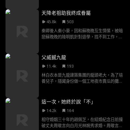
統”的女總裁秦朝歌。
天降老祖助我終成眷屬
45.8k
503
秦卿後人秦小豪，因和蘇晚晚互生情愫，被暗
戀蘇晚晚的陸明凱針對退學，找不到工作，淪
為外賣員，卻因太奶奶秦卿出現再度跟蘇晚晚
接近，被陸明凱撞到，被陸明凱羞辱毆打差點
致死。秦卿見自己培養的三大養子都身居高
父威撼九龍
位，後人卻仗著權勢欺壓自己孫子，決定重新
11.4k
193
為大夏國世家豪門洗牌，並把心地善良的秦小
豪推向高位，最終秦小豪和蘇晚晚有情人終成
林白衣本是九龍建築集團的龍頭老大，為了培
眷屬
養兒子，隱藏身份做一個工地夜市賣瓜的攤
主，同時讓自己的兒子林山在工地歷練。林白
衣的手下詹峰有個兒子叫詹海，為人囂張跋
扈，仗著自己老爹有點社會地位，到處欺男霸
這一次，她終於說「不」
女。詹海欺負到了林山頭上，搶了林山的女
14.2k
164
友，打壓林山，關鍵之際，林白衣到場，爆出
自己高身份，卻依舊被詹海打壓，詹海並不認
相守婚姻三十年的趙佩芝，在結婚紀念日前撞
識林白衣，直到詹海的父親詹峰到場……
破丈夫周敬言向白月光林婉秀求婚。周敬言以