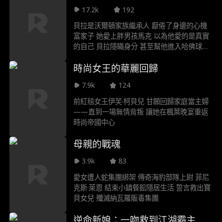
身 他美國英雄的真實身分 終於要正式曝光了
17.2k
192
嗎
貝拉是沃爾頓家族繼承人 厭倦了身邊的心機
富家子 她愛上胖男孩馬克 以為他愛的是真實
的自己 貝拉隱瞞身分 甚至幫他進入哈佛球隊
沒想到卻慘遭背叛 馬克竟和霸凌者潔西出軌
時尚女王的華麗回歸
潔西還常嘲笑貝拉的身材 更糟的是 馬克還盜
用她的身分 自稱是沃爾頓家族繼承人 藉此在
7.9k
124
威斯頓高中上位 貝拉果斷甩了他 迎來華麗大
變身 展現自信完美曲線 當他們嘲諷她的升學
前紅毯女王伊芙·柯貝兒 甘願回歸家庭當主婦
發展 貝拉的下一步 會讓他們啞口無言嗎
——直到一場無情背叛 讓她在楓葉晚宴重返
時尚帝國中心
母親的戰魂
3.9k
83
愛女遭人蛇集團綁架 傳奇海豹部隊上尉 菲尼
克斯·萊恩 結束小鎮餐館隱居生活 誓言救出寶
貝女兒 殲滅納瓦羅販毒集團
逆命新娘：一吻救到江湖霸主