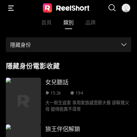
首頁
類別
品牌
隱藏身份
隱藏身份電影收藏
女兒聽話
15.2k
194
大一新生返家 享用家族感恩節大餐 卻察覺父
母 變得詭異不尋常
狼王伴侶解鎖