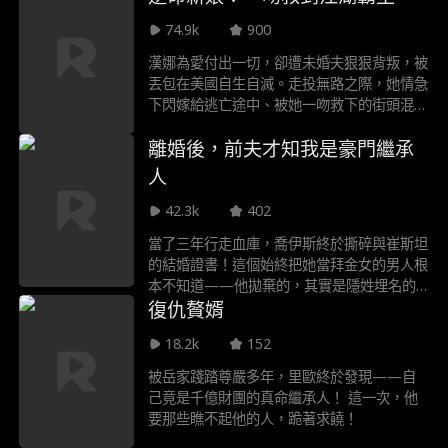
74.9k
900
漢娜為愛付出一切，卻遭未婚夫狠狠背叛，被
丟包在美國自生自滅。走投無路之際，她情急
下閃嫁給逃亡途中、被她一吻救下的街頭混混
艾力克斯。激情一夜後，艾力克斯開始用鐵腕
離婚後，前夫才知我是豪門繼承
守護她，對抗前未婚夫的步步追殺。兩人新生
活背後，漢娜漸漸發現，這個枕邊人，絕不只
人
是個街頭混混……
42.3k
402
當了三年行走血庫，喬伊斯終於撕碎與崔斯坦
的結婚證書！這個始終把她當拜金女的男人根
本不知道——他拋棄的，其實是隱姓埋名的
豪門繼承人。 當崔斯坦發現前妻的私人飛機
復仇贅婿
降落在自家醫院頂樓時，那個總需要她輸血的
18.2k
152
柔弱白月光，正被他親手推進情敵威廉的懷
裏。 現在，輪到高高在上的心臟外科權威來
被岳家踐踏尊嚴多年，里歐終於發現——自
當輸家： 他要挽回的不僅是愛情 更是被自己
己竟是千億財團的真命繼承人！ 這一次，他
親手踐踏的 一顆億萬富翁的真心⋯⋯
要那些瞧不起他的人，跪著求饒！