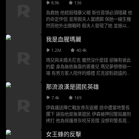
8.9k
136
為救她 他弒殺殘暴父親 新任首領必須隱藏 他
的命定伴侶 並用假夫人當誘餌 保她一線生機
然而他外出徵戰時 假夫人發現了她 並施以殘
酷折磨 她能撐到首領歸來 展開絕地復仇嗎
我是血腥瑪麗
1.2M
40.4k
瑪兒與未婚夫尼克 雖然沒什麼錢 卻擁有彼此
的愛 身為無依無靠的寄養兒 瑪兒夢想舉辦一
場 有男方家人陪伴的婚禮 尼克卻對疏遠的親
戚 始終守口如瓶 沒想到他母親突然現身 熱情
那流浪漢是國民英雄
歡迎瑪兒加入 神秘富有的索恩伍德家 甚至提
議在豪華莊園 為兩人舉辦婚禮 但在婚禮當天
7.4k
169
早晨 一個駭人的發現 粉碎了瑪兒的夢想 她驚
覺自己迎來的 不是幸福快樂的日子 而是索恩
伊森護送陣亡戰友骨灰返鄉 途中遭當地警長
伍德家族 黑暗歷史交織的噩夢 ——甚至可能
攔下 誣指他是無業遊民 伊森被押回警局嚴刑
讓她喪命
拷打 他為保護骨灰咬牙苦撐 沒想到警長竟得
寸進尺 出手褻瀆戰友骨灰 就在局勢即將失控
女王蜂的反擊
時 伊森昔日的軍中下屬 現任聯邦調查局長現