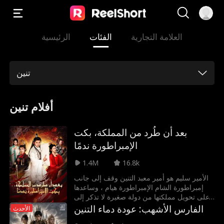
العلامة التجارية
الفئات
الرئيسية
تنين
أفلام تنين
بعد أن طُرد من المملكة، بكت
الإمبراطورة ندمًا
1.4M
16.8k
الأمير سليم هو أمير معبد التنين وقف إلى جانب
إمبراطورة الشام الإمبراطورة هيام ، وساعدها
على تحويل مملكتها من دولة صغيرة لا تذكر إلى
قوة عظمى تهتز لها أركان الممالك. وبعد أن هزم
الفارس الأشهب: عودة دماء التنين
الأحدث
جيوش دولة الشرق وتغلّب على ملكهم ونعم