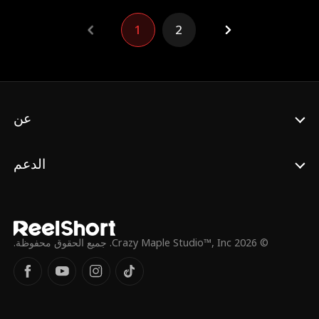
به عائلة الشمري. في اللحظة الحاسمة، مزّق
فراس الخالدي قناعه، وهزم غول القتال بضربة
1
2
كف واحدة، لتصبح اتفاقية الأيام السبعة فاتحة
أسطورية لعودته إلى القمة.
عن
الدعم
© 2026 Crazy Maple Studio™, Inc. جميع الحقوق محفوظة.