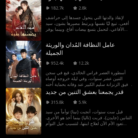
بالصعاب، ينجح الثلاثة بفضل تدخلات إيثان الهادئة
182.7k
2.8k
والحازمة في التغلب على التهديدات، وبناء الحياة
العائلية التي طالما حلموا بها.
لإنقاذ والدتها التي يتحول جسدها إلى حراشف
أفعى، تبيع ليّا نفسها ويرتبط مصيرها بشون، سيد
الأفاعي، لتحمل بتسع بيضات أفاع. وبينما يوفر
شون الحماية لها، يُجبر على خوض محنة سماوية
ويضطر لتركها. تعود ليّا وحيدة إلى قريتها، لتُتهم
عامل النظافة المُدان والوريثة
بأنها شيطانة وتواجه الموت على يد الأهالي. يعود
الجميلة
شون لإنقاذها في اللحظة الحاسمة، ويكتشف أنها
ابنة ولي نعمته المفقود.
952.4k
12.2k
أسطورة العصر فراس الخالدي، قبع في سجن
التنين عشر سنوات، وفي ليلة خروجه أوصاه
رفيق الزنزانة سليم الكبير عند وفاته بحماية أخته
سلمى لإخفاء هويته، تحول إلى عامل نظافة في
قدر يجمعنا بعشق التنين من جديد
قاعة الوالي للفنون القتالية، لكنه واجه منير
الشمري الذي قاد مجموعة لاستفزاز القاعة،
315.8k
5.9k
وأجبر سلمى على قبول تحدّي حياة أو موت لمدة
قبل ست سنوات، أنجبت (نينا) توأماً من سيد
سبعة أيام. قام فراس الخالدي سراً بتعليم الخادم
التنانين (جايدن)، فربت (تاليا) بينما أخذ هو الأخرى.
المسن الذي كان يكنس الأرض ليصبح مقاتلاً
تعود الأم الآن لعلاج ابنتها، لتتسبب حيل التوأم
أسطورياً، وفي اليوم السابع على حلبة المصارعة،
وتشابههما في تراكم المواقف التي تعيد جمع
خاض الخادم المسن معركة دموية شرسة، لكنه
الوالدين وتكشف كل الأسرار.
لم يستطع التغلب على غول القتال الذي استعانت