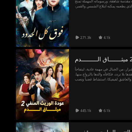
ت مقدسة شاهقة، ورسوماته المهملة تمنح
الذي يطعمه يمكنه ابتلاع الشمس والقمر،
ين البحار الأربعة. لكنه لا يدرك أيا من
ذلك!
271.3k
4.1k
رار، من الجبال في مهمة عادية، ليتفاجأ
ها بلا تردد، فكافأه والدها بالزواج منها.
ي والعاشق لفيفيكا، استشاط غضباً ونصب
445.1k
6.1k