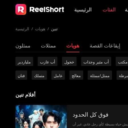
ة
الفئات
الرئيسية
تنين
/
هويات
/
الرئيسية
إيقاعات القصة
هويات
ممثلات
ممثلون
مكتب
أب مثير وجذاب
خجول
أب عازب
ملياردير
رطة
ممثل/ممثلة
معالج
عامل
متملك
فنان
أفلام تنين
فوق كل الحدود
يعيش حياة بسيطة كأي رجل عادي. غير أن