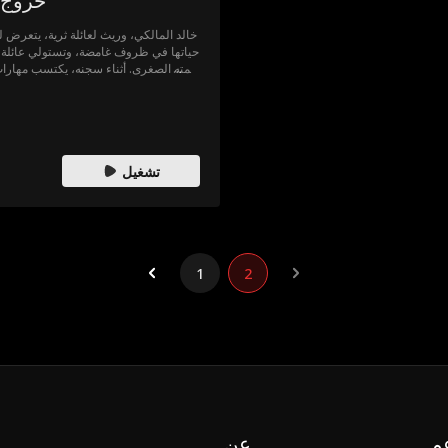
خروج 
خالد المالكي، وريث لعائلة ثرية، يتعرض ل
حياتها في ظروف غامضة، وتستولي عائلة ح
عمته الصغرى. أثناء سجنه، يكتسب مهارات
لاحقًا كشخص لا يُهزم. يبدأ خالد رحلة الان
تشغيل
1
2
م
عن