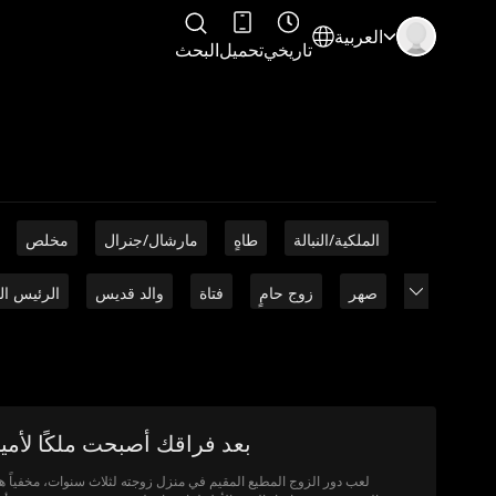
العربية
تاريخي
تحميل
البحث
الملكية/النبالة
طاهٍ
مارشال/جنرال
مخلص
صهر
زوج حامٍ
فتاة
والد قديس
الرئيس ال
بعد فراقك أصبحت ملكًا لأمي
لعب دور الزوج المطيع المقيم في منزل زوجته لثلاث سنوات، مخفياً هو