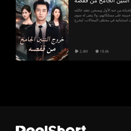
التنين الجامح من قفصه
لخيانة من حبه الأول ويسجن. تفقد عائلته
بيبته على ممتلكاتهم، ولا يبقى له سوى
 استثنائية في مختلف المجالات، ليخرج
تقام وحماية قريبه الوحيد، مستعرضًا قوته
ومهاراته الفريدة
2.4M
18.6k