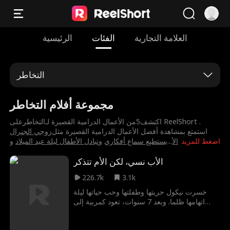
العلامة التجارية
الفئات
الرئيسية
التخاطر
مجموعة أفلام التخاطر
اكتشف5من الأعمال الدرامية القصيرة لـ⁨التخاطر⁩على ReelShort .
استمتع بمشاهدة أفضل الأعمال الدرامية القصيرة مثل
⁨زوجي الجنرال
اضغط للمزيد
⁨الأ
...
يستطيع سماع أفكاري⁩
و
⁨تبادل الأطفال ليلة عيد الميلاد⁩
و
الأب نسي، لكن الأم تتذكر
226.7k
3.1k
خسرت نيكول حريتها وطفلتها وحب حياتها ليلة
اتهامها ظلما. وبعد 7 سنوات، تعود كمربية إلى
المنزل الذي دمرها. يبدأ خطيبها السابق إيثان
بالانجذاب نحو المربية الجديدة دون أن يعرف