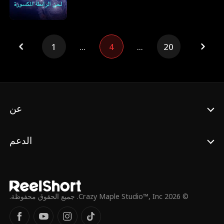
لونجلاند الموسيقية الرائدة، تؤجل أحلامها لتمويل
علاج جاكوب الطبي. لتغطية التكاليف، تنضم إلى
وكالة الترفيه التابعة لديفيد ميس، وتصل إلى
الشهرة العالمية كمغنية. ومع ذلك، عندما تقرر
1
...
4
...
20
مغادرة الصناعة، يخونها ديفيد - متراجعًا عن وعده
بدفع تكاليف علاج جاكوب ويستخدم مسيرتها
كورقة ضغط. من خلال التلاعب بالموقف، يخلق
فجوة بين إلسا وجاكوب، مصورًا جاكوب على أنه
جاحد وطماع ليبقي إلسا تحت سيطرته.
عن
الدعم
© 2026 Crazy Maple Studio™, Inc. جميع الحقوق محفوظة.