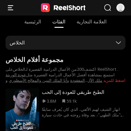
العلامة التجارية
الفئات
الرئيسية
الخلاص
مجموعة أفلام الخلاص
اكتشف200من الأعمال الدرامية القصيرة لـ⁨الخلاص⁩على ReelShort .
استمتع بمشاهدة أفضل الأعمال الدرامية القصيرة مثل
⁨عودة الوريثة
اضغط للمزيد
⁨ملك الأل
...
المفقودة⁩
و
⁨أنا الملك التنين والمعالج الأسطوري⁩
و
الطبخ طريقي للعودة إلى الحب
3.8M
59.1k
انهار الشيف لهيم الألفي، الذي كان يُعرف سابقًا
بـ"ملك الطهي"، بعد وفاة زوجته في حادث سيارة
مأساوي. أدى اكتئابه الشديد إلى تشرده، وفقد كل
شيء باستثناء كلبه المحبوب، دانتي. وفّر له