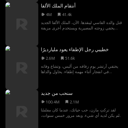
الصحي الفاسدة التي تستغل المستضعفين. يسبق
أنتقام الملك الألفا
الشرطة بخطوة ويترك أدلة توصل رسالته، ليغدو
بطلاً في عيون من ظن الرؤساء الأشرار أن
4M
41.4k
بوسعهم إسكاتهم.
قتل والده القاسي لينقذها. الآن، الملك الألفا الجديد
يخفي زوجته المصيرية ويستخدم أخرى مزيفة
ليحافظ على حياتها. لكن بينما هو غائب في ساحة
المعركة، تكتشفها المرأة المزيفة وتعذبها بوحشية.
فهل ستبقى على قيد الحياة فترة كافية حتى يعود
خطيبي رجل الإطفاء يعود مليارديرًا
الملك لينتقم لها؟
2.6M
51.6k
يختفي آرتشر يوم زفافه من أليس، وتشاع وفاته
في انفجار أثناء مهمة إطفاء. يحاول والداها
الجشعان تزويجها من فيليب المريب. وفي الزفاف
الجديد، تلتقي أليس بزوجها أخيرا، لكنه مخطوب
لامرأة أخرى.
سنحب من جديد
100.4M
2.1M
لقد تركتِ مازن، حب حياتك، عندما كان مفلسًا
ولم يكن لديه أي شيء. وبعد مرور خمس سنوات،
أصبح الآن مليارديرًا ويريد شراء شركتك وتحويل
حياتك إلى جحيم. هل ستخبرينه السبب الحقيقي