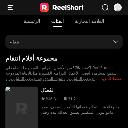
العلامة التجارية
الفئات
الرئيسية
انتقام
مجموعة أفلام انتقام
اكتشف376من الأعمال الدرامية القصيرة لـ⁨انتقام⁩على ReelShort .
استمتع بمشاهدة أفضل الأعمال الدرامية القصيرة مثل
⁨الحياة المزدوجة
اضغط للمزيد
...
لزوجي الملياردير⁩
و
⁨الحياة المزدوجة لزوجي الملياردير⁩
و
المُعدِّل
846.8k
31.2k
بعد وفاة شقيقته إثر فقدانها التأمين الصحي، يقرر
ماتيو ليوني المنكسر تطبيق العدالة بيده وقتل
رئيس شركة التأمين. لا يسعى ماتيو للانتقام
فحسب، بل هدفه الأكبر هو فضح شركات التأمين