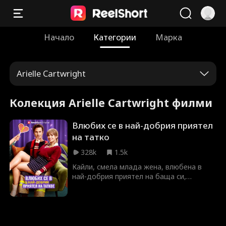
Начало
Категории
Марка
Arielle Cartwright
Колекция Arielle Cartwright филми
Влюбих се в най-добрия приятел
на татко
328k
1.5k
Кайли, смела млада жена, влюбена в
най-добрия приятел на баща си,
Джаксън, изпитва неговите граници,
като го съблазнява с чара си. Докато
Джаксън се опитва да устои,
напрежението между тях нараства,
водейки до предателство, което