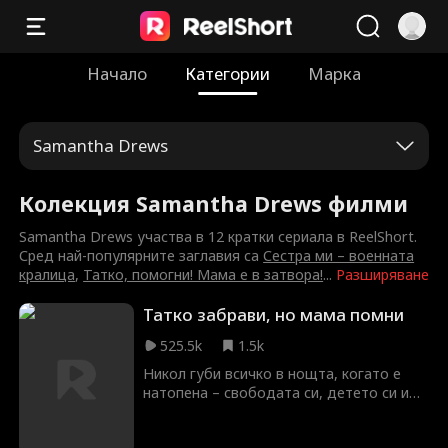
Начало
Категории
Марка
Samantha Drews
Колекция Samantha Drews филми
Samantha Drews участва в 12 кратки сериала в ReelShort.
Сред най-популярните заглавия са
Сестра ми – военната
кралица
,
Татко, помогни! Мама е в затвора!
...
Разширяване
Татко забрави, но мама помни
525.5k
1.5k
Никол губи всичко в нощта, когато е
натопена – свободата си, детето си и
любовта на живота си. Седем години
по-късно тя се връща като бавачка в