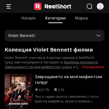
Начало
Категории
Марка
Violet Bennett
Колекция Violet Bennett филми
Violet Bennett участва в 4 кратки сериала в ReelShort.
Сред най-популярните заглавия са
Влюбени непознати
,
Завръщането на моя мафиотски съпруг
и
С
...
Разширяване
Завръщането на моя мафиотски
съпруг
637.7k
2.1k
Лео е скрил своята самоличност като
крал на мафията, докато излиза с
обикновеното момиче Оливия. Точно