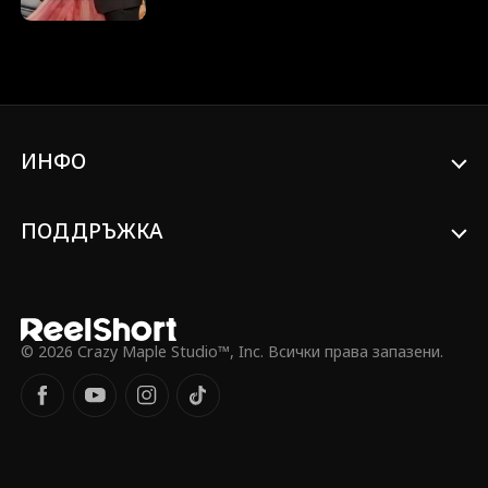
Междувременно, Итън Андерсън,
наследникът на семейство Андерсън,
става новият изпълнителен директор. И
двамата крият истинските си
самоличности, докато се оценяват
взаимно, но неочаквано се влюбват от
пръв поглед. Въпреки това, нещата се
ИНФО
обръщат, когато някой друг погрешно
претендира за самоличността на Ема, а
тя погрешно вярва, че друг мъж е
нейният "годеник". Решителни, и Ема, и
ПОДДРЪЖКА
Итън тръгват да прекратят "годежите"
си с така наречените "годеници". Ще
осъзнаят ли някога, че човекът, когото
търсят, е бил пред тях през цялото
време?
© 2026 Crazy Maple Studio™, Inc. Всички права запазени.