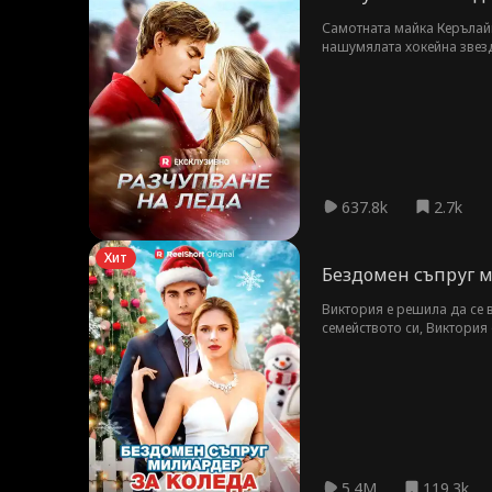
Самотната майка Керълайн 
нашумялата хокейна звезда
на Джеми Дейвънпорт!
637.8k
2.7k
Хит
Бездомен съпруг м
Виктория е решила да се в
семейството си, Виктория 
бездомник - той е красив
Тексас със Саймън Виктор
5.4M
119.3k