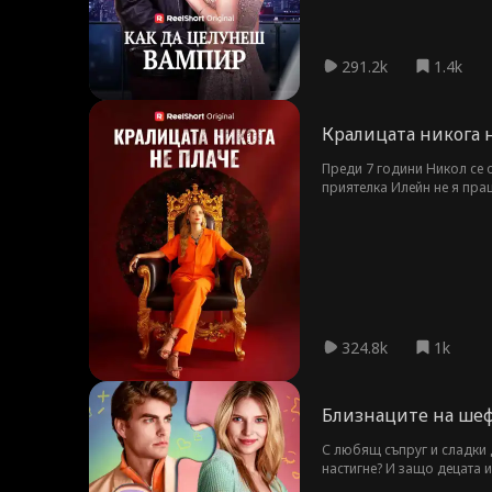
291.2k
1.4k
Кралицата никога 
Преди 7 години Никол се о
приятелка Илейн не я пращ
и да покаже на всички как
324.8k
1k
Близнаците на шеф
С любящ съпруг и сладки 
настигне? И защо децата 