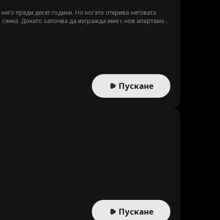
него преди десет години. Но когато открива неговата
а сянка. Докато започва да изгражда име с нов апартамент
рят за вниманието ѝ, Беатрис се чуди дали любовта си
Пускане
Пускане