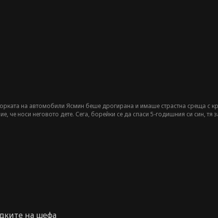
орката на автомобили Ясмин беше дрогирана и имаше страстна среща с кр
е, че носи неговото дете. Сега, борейки се да спаси 5-годишния си син, тя
ълнителен директор на Mars Motor Group. Малко знае, че този милиардер е 
ни опасно се приближават към повърхността, Ясмин и Тристан се влюбват ед
вали да намерят години наред.
ъдките на шефа