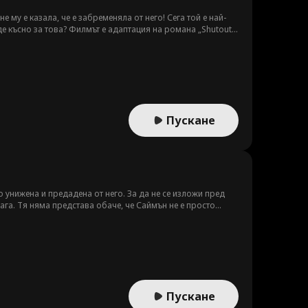
му е казала, че е забременяла от него! Сега той е най-
е късно за това? Филмът е адаптация на романа „Shutout“
Пускане
но унижена и предадена от него. За да не се изложи пред
ага. Тя няма представа обаче, че Саймън не е просто
видж Груп“, номер 1 в страната. При завръщането си в
ешена да си върне цялото потъпкано достойнство.
Пускане