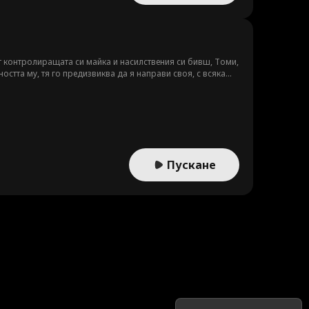
 от контролиращата си майка и насилствения си бивш, Томи,
остта му, тя го предизвиква да я направи своя, с всяка
 да оцелее в неговия свят и да се осмели да обича мъжа,
Пускане