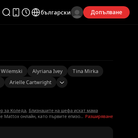
Допълване
български
 Wilemski
Alyriana Ivey
Tina Mirka
Arielle Cartwright
р за Коледа
,
Близнаците на шефа искат мама
le Mattox онлайн, като първите епизо
...
Разширяване