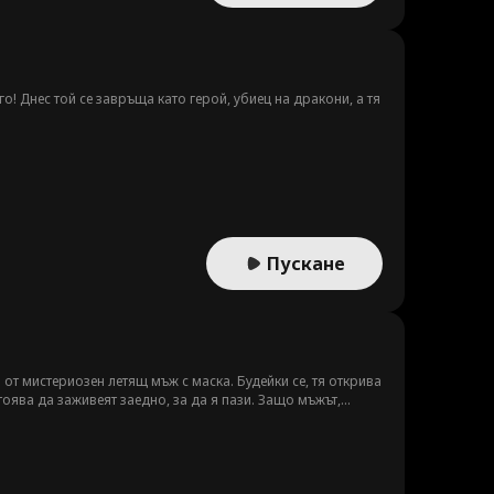
о! Днес той се завръща като герой, убиец на дракони, а тя
Пускане
 от мистериозен летящ мъж с маска. Будейки се, тя открива
тоява да заживеят заедно, за да я пази. Защо мъжът,
ново да му се довери, или той крие много повече от една