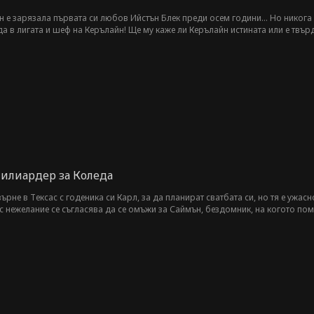
е зарязала първата си любов Ийстън Блек преди осем години… Но никога не 
 в лигата и шеф на Керълайн! Ще му каже ли Керълайн истината или е твърд
илиардер за Коледа
ърне в Тексас с годеника си Карл, за да планират сватбата си, но тя е ужас
с нежелание се съгласява да се омъжи за Саймън, бездомник, на когото пом
 и чаровен милиардер, изпълнителен директор на престижната компания „Са
ия неочаквано среща отново Карл, своя арогантен „бивш“. Този път тя е р