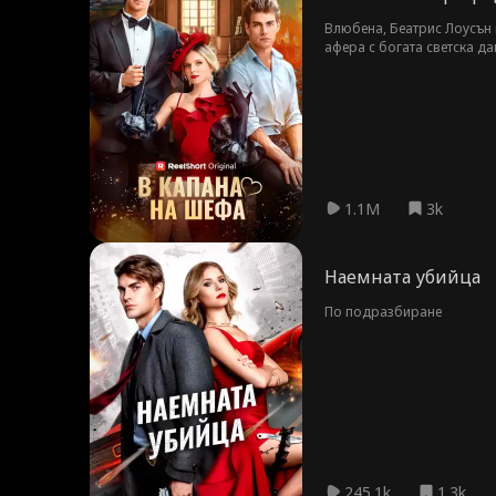
Влюбена, Беатрис Лоусън 
афера с богата светска да
и нова кариера, тя среща
струва цялата болка и жер
1.1M
3k
Наемната убийца
По подразбиране
245.1k
1.3k