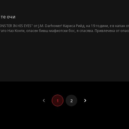
те очи
NSTER IN HIS EYES" от J.M. Darhower! Кариса Рийд, на 19 години, е в капан
огато Наз Конти, опасен бивш мафиотски бос, я спасява. Привлечена от опасн
рискувайки всичко заради желание, любопитство и забранена любов. Може ли
реждават да се страхува?
1
2