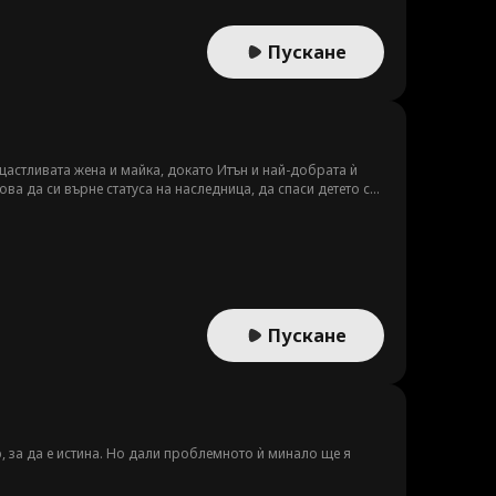
Пускане
-щастливата жена и майка, докато Итън и най-добрата ѝ
ва да си върне статуса на наследница, да спаси детето си
Пускане
 за да е истина. Но дали проблемното ѝ минало ще я