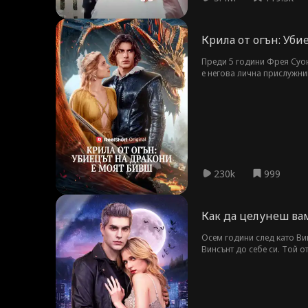
Крила от огън: Уби
Преди 5 години Фрея Суон 
е негова лична прислужни
230k
999
Как да целунеш в
Осем години след като Вин
Винсънт до себе си. Той о
разбил сърцето ѝ, сега иг
маска?