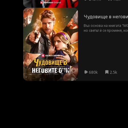
Чудовище в негови
Въз основа на книгата "MO
но светът ѝ се променя, к
целувка и смела стъпка, 
от когото всички я предуп
680k
2.5k