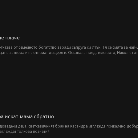
не плаче
тказва от семейното богатство заради съпруга си Итън. Тя се смята за най
ат в затвора и не отнемат дъщеря ѝ. Осъзнала предателството, Никол е гото
 изглежда една истинска кралица.
а искат мама обратно
доведени деца, светкавичният брак на Касандра изглежда прекалено добър,
изглеждат толкова познати?