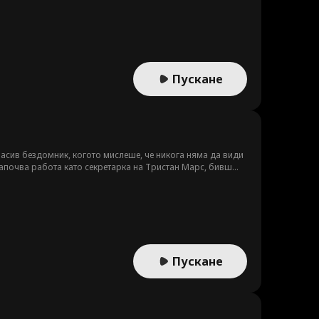
Пускане
асив бездомник, когото мислеше, че никога няма да види
 започва работа като секретарка на Тристан Марс, бивш
бащата на нейното малко момче! Докато старите искри се
ин в друг, без да осъзнават, че са именно онези
Пускане