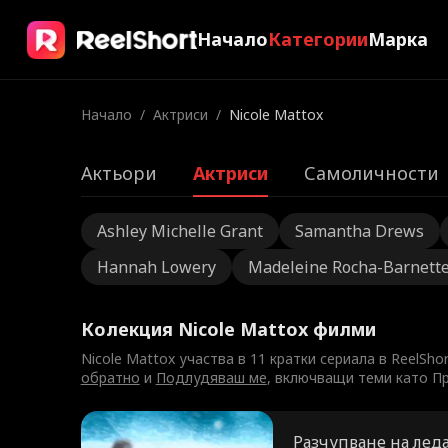
Начало
Категории
Марка
Начало
/
Актриси
/
Nicole Mattox
Актьори
Актриси
Самоличности
Ashley Michelle Grant
Samantha Drews
Hannah Lowery
Madeleine Rocha-Barnett
Колекция Nicole Mattox филми
Nicole Mattox участва в 11 кратки сериала в ReelSho
обратно
и
Подлудяваш ме
, включващи теми като Пр
Разчупване на лед