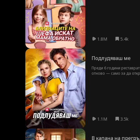
1.8M
5.4k
Подлудяваш ме
Преди 6 години реставрат
отново — само за да откри
състезателен пилот и изп
разпалват и скритите исти
непознати, които са жаду
1.1M
3.5k
В капана на прегр