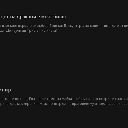
ецът на дракони е моят бивш
изоставя първата си любов Тристан Блекуотър... но крие, че има дете от нег
ца. Ще научи ли Тристан истината?
ампир
сънт я изоставя, Ела – вече самотна майка – е блъсната от покрив и спасена
трича да е маскираният мъж, но твърди, че враговете му я преследват, и нас
рае ролята на спасител? И защо изглежда... не съвсем човек? Може ли Ела от