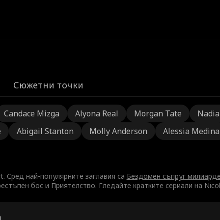
Сюжетни точки
Candace Mizga
Alyona Real
Morgan Tate
Nadia
e
Abigail Stanton
Molly Anderson
Alessia Medina
rt. Сред най-популярните заглавия са
Бездомен съпруг милиарде
естъпен бос и Приятелство. Гледайте кратките сериали на Nico
а