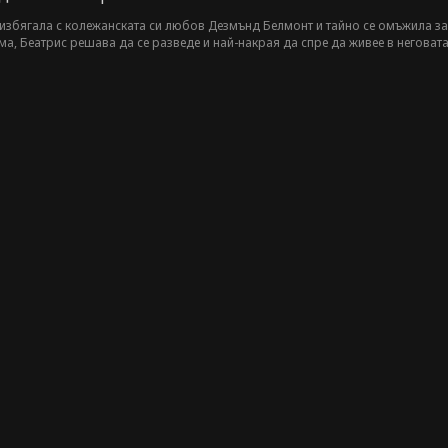
избягала с колежанската си любов Дезмънд Белмонт и тайно се омъжила за 
ма, Беатрис решава да се разведе и най-накрая да спре да живее в неговат
 мистериозния и привлекателен Деймиън Кроули. Докато двамата мъже се бо
тви, или е по-добре да се справя сама.