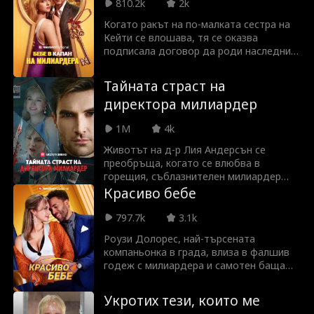
и влюбена, само за да открие, че той се
810.2k
2k
жени за друга!
Когато ракът на по-малката сестра на
Кейти се влошава, тя се оказва
подписала договор да роди наследник
на мистериозен милиардер. Но когато
доказването на връзката им пред
Тайната страст на
дядото на изпълнителния директор се
директора милиардер
оказва по-трудно от очакваното, Кейти
и господин Брандт започват да се
1M
4k
сближават, въпреки единственото
правило на договора: да не се влюбват.
Животът на д-р Лия Андерсън се
преобръща, когато се влюбва в
горещия, съблазнителен милиардер
Райън Картър, чиято обсесия го прави
Красиво бебе
опасен любовник. Тяхната страстна
романтика придобива мрачен обрат,
797.7k
3.1k
когато мъже от живота на Лия
Роузи Долорес, най-търсената
започват мистериозно да изчезват, и
компаньонка в града, влиза в фалшив
сега тя трябва да се изправи пред
годеж с милиардера и самотен баща
зловещите тайни на Райън и да се
Тад Уилямс, за да открие дъщерята,
сблъска с любовта си към него.
отнета от нея при раждането. Без да
Укротих тези, които ме
знае, чаровната дъщеря на Тад, Лили,