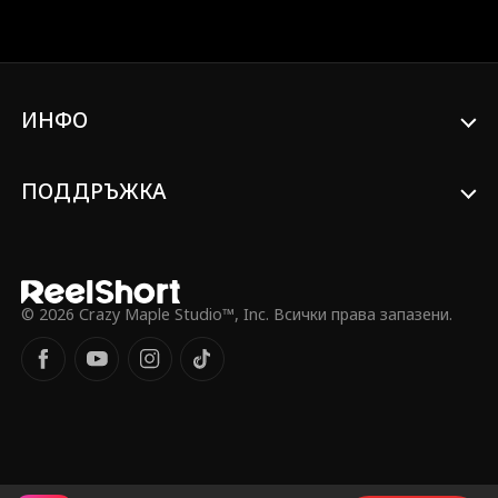
когато старите чувства заплашват да
се появят отново, Рийс трябва да реши
дали да даде шанс на истинската
любов с риск миналото да се повтори.
ИНФО
ПОДДРЪЖКА
© 2026 Crazy Maple Studio™, Inc. Всички права запазени.