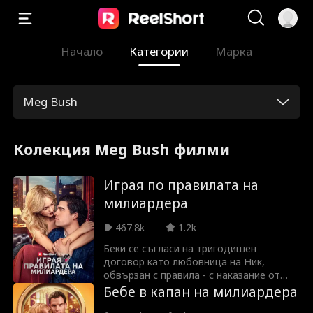
Начало
Категории
Марка
Meg Bush
Колекция Meg Bush филми
Играя по правилата на
милиардера
467.8k
1.2k
Беки се съгласи на тригодишен
договор като любовница на Ник,
обвързан с правила - с наказание от
$10 милиона за всяко нарушение. Но тя
Бебе в капан на милиардера
наруши едно от правилата: бременна е