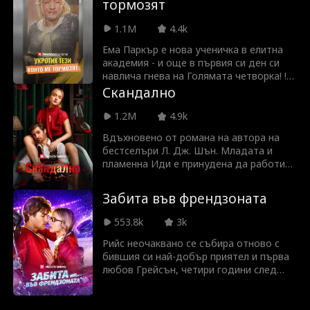
тормозят
е именно детето, което тя търси.
1.1M
4.4k
Ема Паркър е нова ученичка в елитна
академия - и още в първия си ден си
навлича гнева на Голямата четворка! !
етирима богати наследници, които
Скандално
управляват академията, решават, че тя
е обществен враг номер едно. Но дали
1.2M
4.9k
всичко е такова, каквото изглежда.
Вдъхновено от романа на автора на
Роуан Калоуей се държи като тиранин,
бестселъри Л. Дж. Шън. Младата и
но наистина ли е безмилоствен
пламенна Иди е принудена да работи
насилник? А Август Лангфорд
за безскрупулния съперник на баща си,
постоянно ѝ помага. Възможно ли е
Трент Рексрот, и същевременно да го
двамата да са се срещали преди? Кого
Забита във френдзоната
шпионира. Тяхната омраза обаче
ще избере Ема - най-големия си враг
прераства в забранено желание —
или приятеля от детството си?
553.8k
3k
любов с разлика във възрастта, която
може да погуби и двамата.
Рийс неочаквано се събира отново с
бившия си най-добър приятел и първа
любов Грейсън, четири години след
като той е разбил сърцето ѝ. Тя се
съгласява да се престори на негово
гадже за сватбата на сестра му. Но