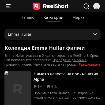
Начало
Категории
Марка
Emma Hullar
Колекция Emma Hullar филми
Emma Hullar участва в 5 кратки сериала в ReelShort. Сред
най-популярните заглавия са
Преродена да обича
правилния човек
,
Нямата невеста на прокъ
...
Разширяване
Нямата невеста на прокълнатия
Alpha
1M
4.4k
Прокълнатата нямата, Рен вярва, че
никой никога няма да я обикне—докато
не срещне Алфа Хънтър Силвър, който