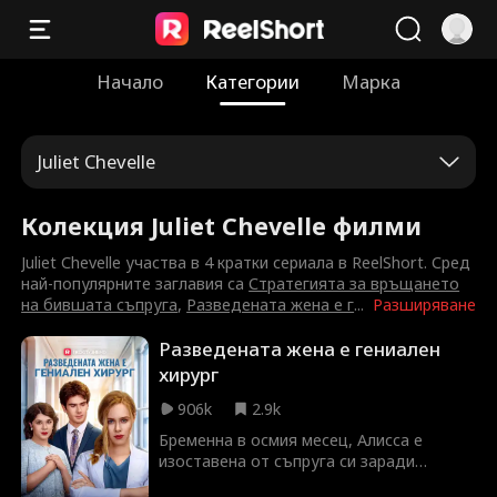
Начало
Категории
Марка
Juliet Chevelle
Колекция Juliet Chevelle филми
Juliet Chevelle участва в 4 кратки сериала в ReelShort. Сред
най-популярните заглавия са
Стратегията за връщането
на бившата съпруга
,
Разведената жена е г
...
Разширяване
Разведената жена е гениален
хирург
906k
2.9k
Бременна в осмия месец, Алисса е
изоставена от съпруга си заради
любовницата му и тяхното дете Лили.