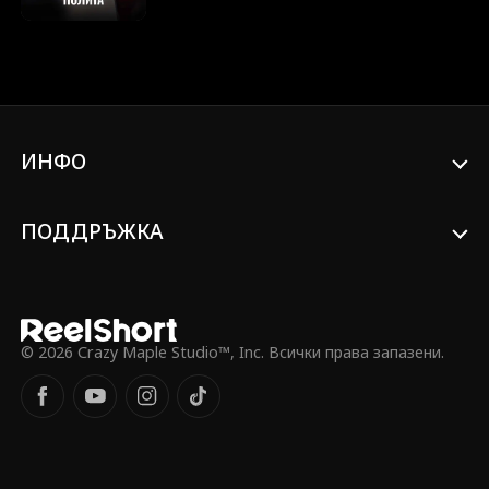
отстъпи. Когато детето пада при
турбуленция, майката напада пилотите
и предизвиква аварийно кацане. Сестра
ѝ Клара се появява в нейна защита и
обвинява Ийв, че е любовница на
годеника ѝ – без да подозира, че тя е
малката му сестра. В крайна сметка
ИНФО
сватбата е отменена, а Клара отива в
затвора.
ПОДДРЪЖКА
© 2026 Crazy Maple Studio™, Inc. Всички права запазени.