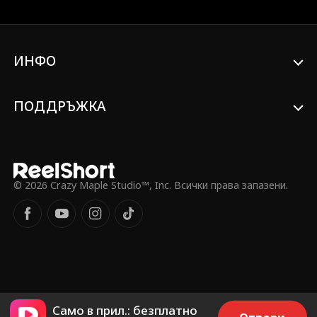
детронира Торн, настоящия шампион.
Какво не знае? Торн всъщност е Итън -
горещият, нахален крал на братствата,
който е и неин асистент... и по-големият
ИНФО
брат на най-добрата ѝ приятелка. След
като се сблъскват в реалния живот,
Итън открива, че Бруклин е Ехо и се
ПОДДРЪЖКА
включва в играта, за да си поиграе с
нея - само за да се окаже привлечен от
нейните умения, огън и дух. Онлайн те
стават неудържими партньори. Офлайн
те са заклети съперници. Кога Бруклин
ще осъзнае, че Итън е Торн, и ще
© 2026 Crazy Maple Studio™, Inc. Всички права запазени.
могат ли тези заклети врагове да спрат
да се карат достатъчно дълго, за да
видят, че са идеални един за друг?
Само в прил.: безплатно