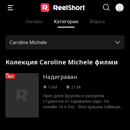
Начало
Категории
Марка
Caroline Michele
Колекция Caroline Michele филми
Надиграван
Хит
1.6M
21.6k
През деня Бруклин е разорена
студентка от караванен парк. Но
онлайн тя е Ехо - безстрашна геймърка,
която се стреми към наградата от
турнира Blackgrove Reign на стойност
50 000 долара, единственият ѝ шанс за
свобода. За да спечели, тя трябва да