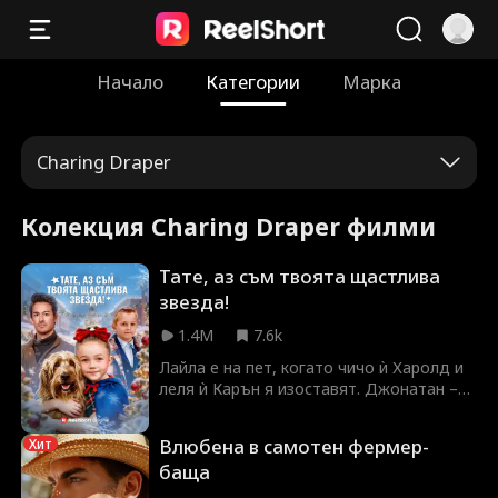
Начало
Категории
Марка
Charing Draper
Колекция Charing Draper филми
Тате, аз съм твоята щастлива
звезда!
1.4M
7.6k
Лайла е на пет, когато чичо ѝ Харолд и
леля ѝ Карън я изоставят. Джонатан –
добросърдечен милиардер – я намира и
отвежда в дома си. От момента, в
Влюбена в самотен фермер-
Хит
който я осиновява, домът му засиява.
баща
Ноа, синът на Джонатан, не е говорил
от дълго време, но с Лайла намира