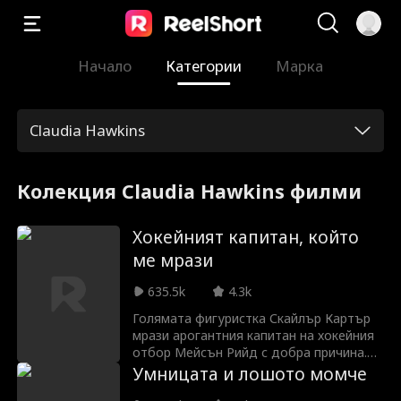
Начало
Категории
Марка
Claudia Hawkins
Колекция Claudia Hawkins филми
Хокейният капитан, който
ме мрази
635.5k
4.3k
Голямата фигуристка Скайлър Картър
мрази арогантния капитан на хокейния
отбор Мейсън Рийд с добра причина.
Когато шегата на Скайлър срещу
Умницата и лошото момче
отбора оставя Мейсън ранен, тя е