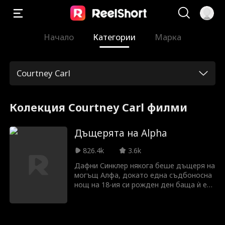
Начало
Категории
Марка
Courtney Carl
Колекция Courtney Carl филми
Дъщерята на Alpha
826.4k
3.6k
Дафни Синклер някога беше дъщеря на
могъщ Алфа, докато една съдбоносна
нощ на 18-ия си рожден ден баща ѝ е
убит и тя става пленница. Появява се
Алфа Атлас, мъжът, когото Дафни е
обичала цял живот, докато не разбира,
че той стои зад убийството на баща ѝ.