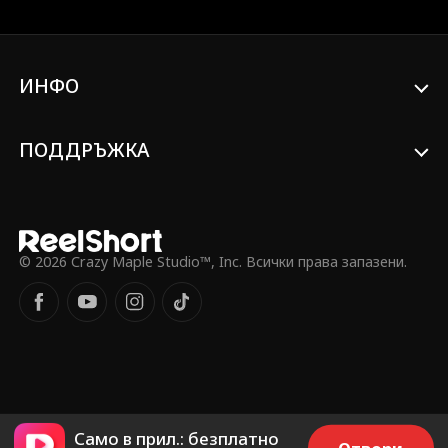
Атлас търси едно нещо - отмъщение.
Но отмъщението е болезнено, когато
се влюбиш в дъщерята на врага си.
Както казват... преди да търсиш
ИНФО
отмъщение, помни да изкопаеш два
гроба.
ПОДДРЪЖКА
© 2026 Crazy Maple Studio™, Inc. Всички права запазени.
Само в прил.: безплатно