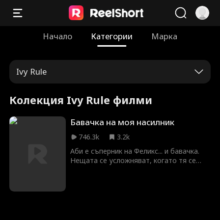
Начало
Категории
Марка
Ivy Rule
Колекция Ivy Rule филми
Бавачка на моя насилник
746.3k
3.2k
Аби е съперник на Феликс... и бавачка.
Нещата се усложняват, когато тя се
премества в неговия дом, за да се
грижи за него и сестра му, и Феликс и
Аби осъзнават чувствата си един към
друг. Може ли Аби да скрие чувствата
си към Феликс, за да запази работата си
като бавачка?