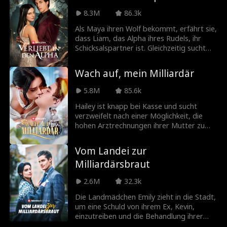
einem Milliardär. Kurz danach entdeckt
8.3M
86.3k
Daisy, dass sie mit Drillingen schwanger
ist.
Als Maya ihren Wolf bekommt, erfährt sie,
dass Liam, das Alpha ihres Rudels, ihr
Schicksalspartner ist. Gleichzeitig sucht
der Schurkenkönig nach der Wahren Luna,
die seine Braut sein wird, um seine Macht
Wach auf, mein Milliardär
zu vervollständigen und eine Herrschaft
der Dunkelheit einzuleiten. Maya ist diese
5.8M
85.6k
Wahre Luna, also muss sie mit ihrem
Schicksal und der damit verbundenen
Hailey ist knapp bei Kasse und sucht
Gefahr und Verwandlung zurechtkommen.
verzweifelt nach einer Möglichkeit, die
hohen Arztrechnungen ihrer Mutter zu
bezahlen. Ihre Familie willigt ein, ihr zu
helfen, unter der Bedingung, dass sie den
Vom Landei zur
Milliardär Samuel Trent heiratet, der nach
Milliardärsbraut
einem beinahe tödlichen Autounfall im
Koma liegt. Es dauert jedoch nicht lange,
2.6M
32.3k
bis der berüchtigte Samuel Trent aus
seinem Koma erwacht und feststellt, dass
Die Landmädchen Emily zieht in die Stadt,
er mit einer völlig Fremden verlobt ist.
um eine Schuld von ihrem Ex, Kevin,
einzutreiben und die Behandlung ihrer
Mutter zu bezahlen. Doch sie entdeckt,