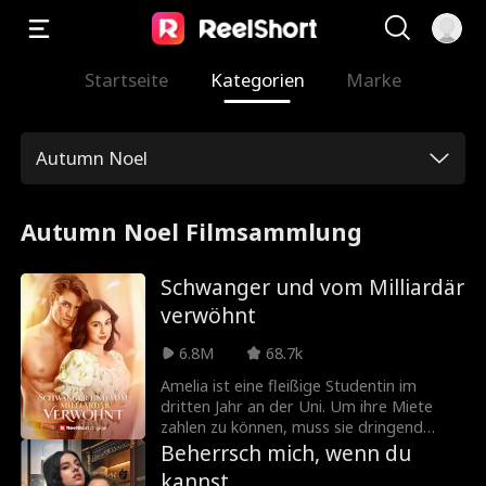
Startseite
Kategorien
Marke
Autumn Noel
Autumn Noel Filmsammlung
Schwanger und vom Milliardär
verwöhnt
6.8M
68.7k
Amelia ist eine fleißige Studentin im
dritten Jahr an der Uni. Um ihre Miete
zahlen zu können, muss sie dringend
einen Job finden. Ihre Mitbewohnerin
Beherrsch mich, wenn du
verschafft ihr eine Stelle in einer Bar, doch
kannst