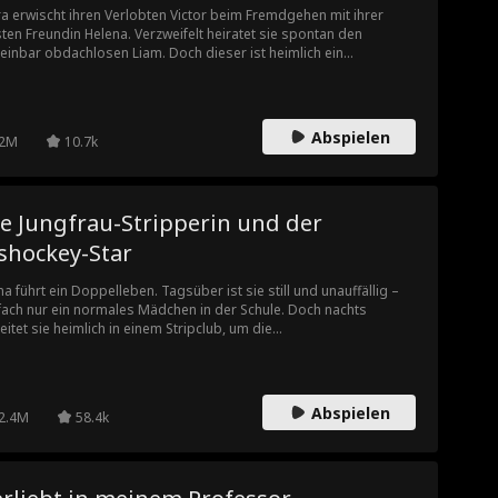
ra erwischt ihren Verlobten Victor beim Fremdgehen mit ihrer
ten Freundin Helena. Verzweifelt heiratet sie spontan den
einbar obdachlosen Liam. Doch dieser ist heimlich ein
liardenschwerer Alpha-Werwolf, der Elara mit unvorstellbarem
us verwöhnt.
Abspielen
2M
10.7k
e Jungfrau-Stripperin und der
shockey-Star
na führt ein Doppelleben. Tagsüber ist sie still und unauffällig –
fach nur ein normales Mädchen in der Schule. Doch nachts
eitet sie heimlich in einem Stripclub, um die
nkenhausrechnungen ihrer Schwester zu bezahlen. Eines Abends
cht ausgerechnet Casper im Club auf – der arrogante Star des
keyteams und Jennas größter Gegner in der Schule. Er ist sofort
ziniert von der geheimnisvollen Tänzerin „Engel“, ohne zu ahnen,
Abspielen
2.4M
58.4k
s sie und Jenna dieselbe Person sind. Je näher sich die beiden
men, desto mehr geraten ihre Welten ins Wanken – und die
rheit lässt sich nicht mehr lange verbergen.