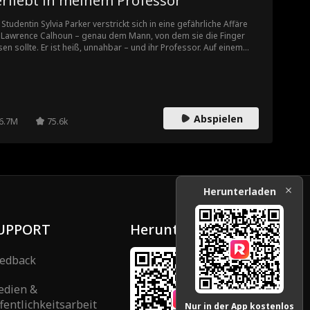
erliebt in meinem Professor
 Studentin Sylvia Parker verstrickt sich in eine gefährliche Affäre
 Lawrence Calhoun – genau dem Mann, von dem sie die Finger
sen sollte. Er ist heiß, unnahbar – und ihr Professor. Auf einem
denlosen Campus und inmitten einer toxischen Familie hätte
via nie gedacht, dass ausgerechnet der kühle, strenge und
iderstehliche Professor Calhoun ihr Held sein könnte. Doch ihre
botene Liebe wird immer intensiver und droht alles zu zerstören,
n sie ans Licht kommt.
Abspielen
6.7M
75.6k
Herunterladen
UPPORT
Herunterladen
edback
edien &
fentlichkeitsarbeit
Nur in der App kostenlos