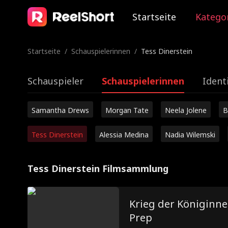
Startseite
Katego
Startseite
/
Schauspielerinnen
/
Tess Dinerstein
Schauspieler
Schauspielerinnen
Ident
Samantha Drews
Morgan Tate
Neela Jolene
B
Tess Dinerstein
Alessia Medina
Nadia Wilemski
Tess Dinerstein Filmsammlung
Krieg der Königinn
Prep