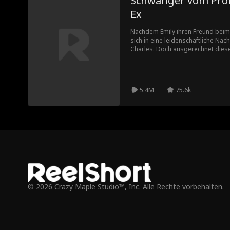
Schwanger vom Pro
Ex
Nachdem Emily ihren Freund beim 
sich in eine leidenschaftliche N
Charles. Doch ausgerechnet dieser
versuchen, die Anziehung zu ignor
Schwangerschaft stellt alles auf de
5.4M
75.6k
© 2026 Crazy Maple Studio™, Inc. Alle Rechte vorbehalten.