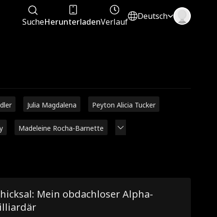
Deutsch
Suche
Herunterladen
Verlauf
dler
Julia Magdalena
Peyton Alicia Tucker
y
Madeleine Rocha-Barnette
hicksal: Mein obdachloser Alpha-
lliardär