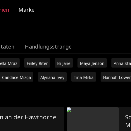
rien
Marke
itäten
Handlungsstränge
ella Mraz
Finley Riter
Eli Jane
Maya Jenson
Anna Sta
Candace Mizga
Alyriana Ivey
Tina Mirka
Hannah Lower
en an der Hawthorne
Sc
Mi