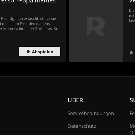
fessor-Papa meines
V
Die
mit
Fremdgehen erwischt, stürzt sie
las
acht mit einem Fremden namens
gna
 Mann ist ihr neuer Professor. Sie
Syl
ieren, doch eine unerwartete
unw
n Kopf...
ver
wen
Abspielen
ÜBER
S
Servicebedingungen
Fe
Datenschutz
M
Öf