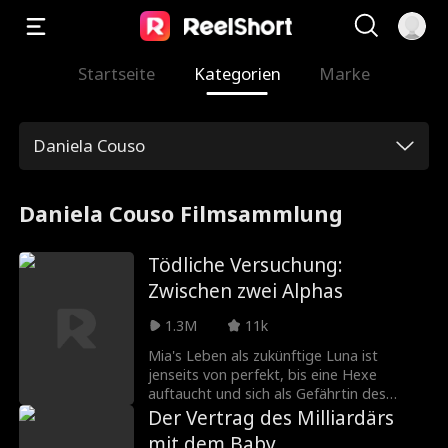
Startseite
Kategorien
Marke
Daniela Couso
Daniela Couso Filmsammlung
Tödliche Versuchung:
Zwischen zwei Alphas
1.3M
11k
Mia's Leben als zukünftige Luna ist
jenseits von perfekt, bis eine Hexe
auftaucht und sich als Gefährtin des
Alphas vorstellt. Verraten von ihrer
Der Vertrag des Milliardärs
ganzen Familie, mittellos, ohne Rudel und
mit dem Baby