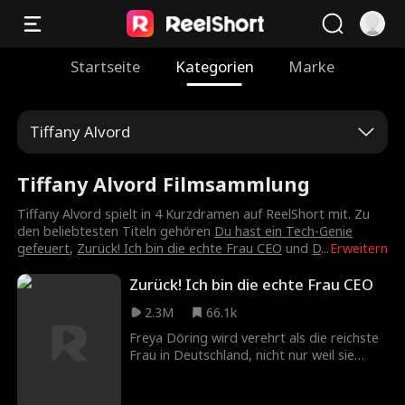
Startseite
Kategorien
Marke
Tiffany Alvord
Tiffany Alvord Filmsammlung
Tiffany Alvord spielt in 4 Kurzdramen auf ReelShort mit. Zu
den beliebtesten Titeln gehören
Du hast ein Tech-Genie
gefeuert
,
Zurück! Ich bin die echte Frau CEO
und
D
...
Erweitern
Zurück! Ich bin die echte Frau CEO
2.3M
66.1k
Freya Döring wird verehrt als die reichste
Frau in Deutschland, nicht nur weil sie
einen großen CEO geheiratet hat, sondern
auch weil sie unter einem Alias den