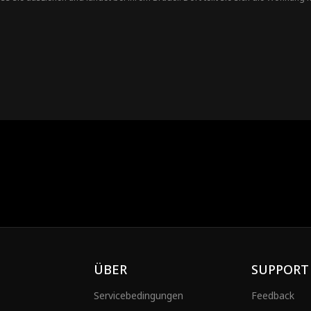
ert. Ihre alte Schwärmerei flammt wieder auf, und Kaitlyn und Cole müssen sich
eifersüchtigen Ex-Partnern und fiesen Mädchen zu tun, sondern vor allem mit ih
ÜBER
SUPPORT
Servicebedingungen
Feedback