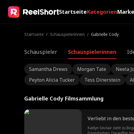
Startseite
Kategorien
Mark
Startseite
/
Schauspielerinnen
/
Gabrielle Cody
Schauspieler
Schauspielerinnen
Id
Samantha Drews
Morgan Tate
Neela J
Peyton Alicia Tucker
Tess Dinerstein
A
Gabrielle Cody Filmsammlung
Kaitlyn Sinclair zieht zu 
Fremdgehen. Daraufhin muss