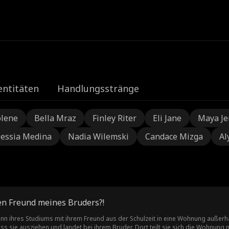
e
entitäten
Handlungsstränge
olene
Bella Mraz
Finley Riter
Eli Jane
Maya Je
lessia Medina
Nadia Wilemski
Candace Mizga
Al
Verliebt in den besten Freund meines Bruders?!
Beginn ihres Studiums mit ihrem Freund aus der Schulzeit in eine Wohnung auße
 sie ausziehen und landet bei ihrem Bruder. Dort teilt sie sich die Wohnung 