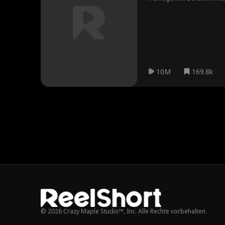
gleichen Universität studi
sie haben es nicht nur mit 
10M
169.8k
© 2026 Crazy Maple Studio™, Inc. Alle Rechte vorbehalten.