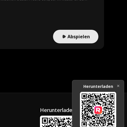
 mit ihrer neuen, erwachsenen Beziehung zurechtfinden. Doch
rem Bruder, der alles durcheinanderbringen will.
Abspielen
Herunterladen
Herunterladen