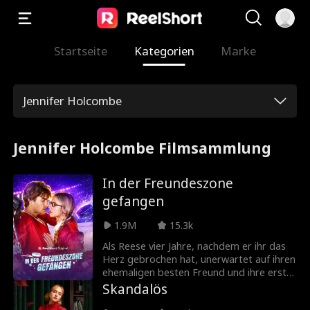
Startseite
Kategorien
Marke
Jennifer Holcombe
Jennifer Holcombe Filmsammlung
In der Freundeszone
gefangen
1.9M
15.3k
Als Reese vier Jahre, nachdem er ihr das
Herz gebrochen hat, unerwartet auf ihren
ehemaligen besten Freund und ihre erste
Liebe Grayson trifft, willigt sie ein, sich bei
Skandalös
der Hochzeit seiner Schwester als seine