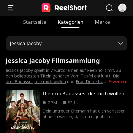
Startseite
Kategorien
Marke
Jessica Jacoby
Jessica Jacoby Filmsammlung
Jessica Jacoby spielt in 7 Kurzdramen auf ReelShort mit. Zu
den beliebtesten Titeln gehören
Vom Teufel entführt
,
Die
drei Badasses, die mich wollen
und
Frau Detektivi
...
Erweitern
Die drei Badasses, die mich wollen
7.7M
82.1k
Dein untreuer Ehemann hat dich verlassen,
ohne zu wissen, dass du eigentlich
britischer Adel bist! Dein Vater findet drei
coole Verlobte für dich, um es ihm zu