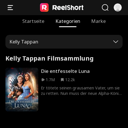
Startseite
Kategorien
Marke
Kelly Tappan
Kelly Tappan Filmsammlung
Die entfesselte Luna
1.7M
12.2k
Er tötete seinen grausamen Vater, um sie
zu retten. Nun muss der neue Alpha-König
seine Schicksalsgefährtin verstecken und
eine falsche Luna als Köder einsetzen, um
ihr Leben zu schützen. Doch während er
im Kampf fernbleibt, wird sie von der
falschen Luna entdeckt und grausam
gefoltert. Kann sie lange genug überleben,