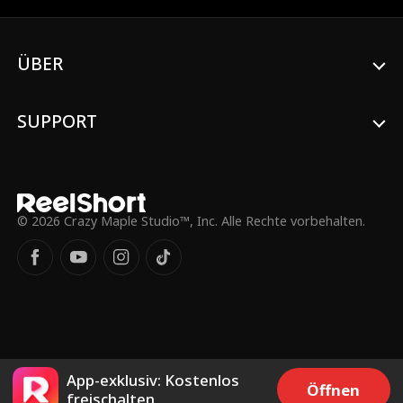
Lucas, sich als ihr Ehemann auszugeben,
und Lucas nutzt die Situation aus und
macht ihr einen Scheinheiratsantrag. Aber
ÜBER
Emma hält Lucas für einen Stripper/Escort
und Lucas hält Emma für ein
Ghettomädchen/Goldgräberin. Beide
missverstehen sich und wollen ihre
SUPPORT
Identitäten nicht preisgeben. Deshalb
müssen sie ihre Identitäten sorgfältig
voreinander verbergen, während sie nach
der Heirat miteinander auskommen und
gleichzeitig gegen zwei Bösewichte
kämpfen, die ihnen ständig Steine in den
© 2026 Crazy Maple Studio™, Inc. Alle Rechte vorbehalten.
Weg legen. Dabei sprühen allmählich die
Funken, lösen sie Missverständnisse auf
und bewegen sich schließlich auf eine
echte Ehe zu.
App-exklusiv: Kostenlos
Öffnen
freischalten