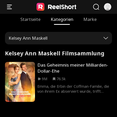
Startseite
Kategorien
Marke
Kelsey Ann Maskell
Kelsey Ann Maskell Filmsammlung
Das Geheimnis meiner Milliarden-
Dollar-Ehe
9M
76.5k
Emma, die Erbin der Coffman-Familie, die
von ihrem Ex abserviert wurde, trifft
Lucas, den Milliardär der Fischer-Familie, in
einem Stripclub. Zu dieser Zeit trifft sie
zufällig ihren Ex und seinen betrügerischen
Partner wieder. Um ihrem Verlobten ein
Schnippchen zu schlagen, bittet Emma