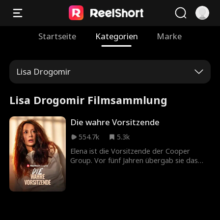
Startseite
Kategorien
Marke
Lisa Drogomir
Lisa Drogomir Filmsammlung
Die wahre Vorsitzende
554.7k
5.3k
Elena ist die Vorsitzende der Cooper
Group. Vor fünf Jahren übergab sie das
Unternehmen ihrem Ehemann Dalton und
zog sich aus dem Tagesgeschäft zurück.
Nach einer fünfjährigen Abwesenheit kehrt
Elena in den Vorstand zurück, doch im
Unternehmen erkennt sie niemand mehr.
Statt Respekt erwartet sie ein