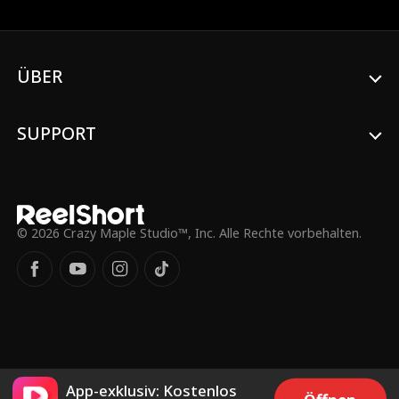
verwandelt sich in eine Reise voller
Leidenschaft und Heilung. Während sie
sich mit aufdringlichen Ex-Partnern,
Familiendramen und
Unternehmenskämpfen
ÜBER
auseinandersetzen, wird ihre stürmische
Romanze zu wahrer Liebe erblühen, oder
werden ihre Vergangenheiten sie
SUPPORT
auseinanderreißen?
© 2026 Crazy Maple Studio™, Inc. Alle Rechte vorbehalten.
App-exklusiv: Kostenlos