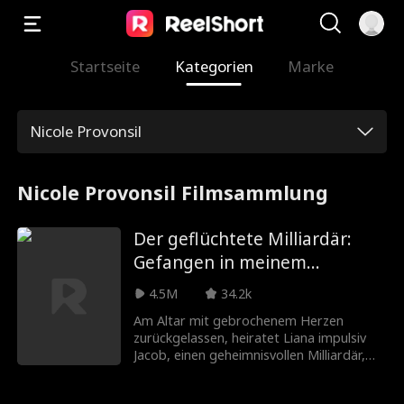
Startseite
Kategorien
Marke
Nicole Provonsil
Nicole Provonsil Filmsammlung
Der geflüchtete Milliardär:
Gefangen in meinem
Brautkleid
4.5M
34.2k
Am Altar mit gebrochenem Herzen
zurückgelassen, heiratet Liana impulsiv
Jacob, einen geheimnisvollen Milliardär,
der seinen eigenen Schmerz verbirgt. Was
als kalte Vereinbarung beginnt,