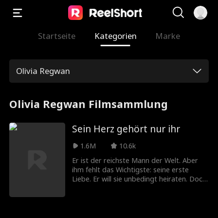
Startseite
Kategorien
Marke
Olivia Regwan
Olivia Regwan Filmsammlung
Sein Herz gehört nur ihr
1.6M
10.6k
Er ist der reichste Mann der Welt. Aber
ihm fehlt das Wichtigste: seine erste
Liebe. Er will sie unbedingt heiraten. Doch
er merkt nicht, dass sie längst direkt
neben ihm steht. Er sucht überall nach
dem Mädchen, das ihm einst das Herz
gestohlen hat. Wie lange braucht er noch,