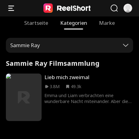
Startseite
Kategorien
Marke
Sammie Ray
Sammie Ray Filmsammlung
Lieb mich zweimal
3.8M
49.3k
Emma und Liam verbrachten eine
wunderbare Nacht miteinander. Aber diese
endete abrupt, als Liam am nächsten
Morgen ohne eine Erklärung verschwand.
Sechs Monate später treffen sie sich auf
der Hochzeit von Emmas Schwester
wieder, bei der Liam der Trauzeuge ist. Als
ihre ungeklärten Gefühle wieder