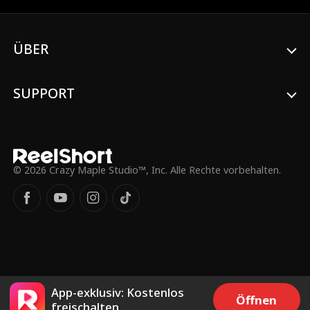
aufkommen, beschließt Emma, sich für das
Wochenende mit Liam zu verabreden. Sie
hofft, damit ihren Ex dazu zu bringen, sie
ÜBER
in Ruhe zu lassen.
SUPPORT
© 2026 Crazy Maple Studio™, Inc. Alle Rechte vorbehalten.
App-exklusiv: Kostenlos
Öffnen
freischalten