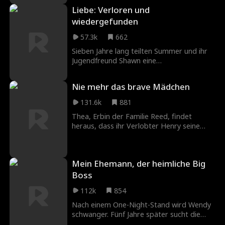
gegen ihre Schwester. Mit gebrochenem
Liebe: Verloren und
Herzen zieht Sadie einen Schlussstrich.
wiedergefunden
57.3k
662
Sieben Jahre lang teilten Summer und ihr
Jugendfreund Shawn eine
unausgesprochene Liebe. Nach einem
spontanen Kuss stieß der bindungsscheue
Nie mehr das brave Mädchen
Shawn sie jedoch ab. Enttäuscht findet
Summer Trost bei Julian, der sie trotz
131.6k
881
Shawns Einmischung umwirbt. Doch
Thea, Erbin der Familie Reed, findet
gerade als ihre Liebe wächst,
heraus, dass ihr Verlobter Henry seine
verschwindet Julian spurlos...
Freundin Lynn heimlich ihre privatesten
Momente belauschen lässt. Henry wirft ihr
vor, überzureagieren. Auf Druck seiner
Mein Ehemann, der heimliche Big
Eltern gibt Thea ihm eine letzte Chance.
Doch Henry und seine Clique demütigen
Boss
sie weiter. Als er erfährt, dass Thea
112k
854
heimlich den mächtigsten Mann der Stadt
geheiratet hat, und erkennt, dass er nur
Nach einem One-Night-Stand wird Wendy
eine Spielfigur der Grants ist, ist er am
schwanger. Fünf Jahre später sucht die
Boden zerstört.
erfolgreiche CEO überall nach dem