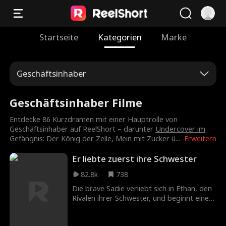
Startseite
Kategorien
Marke
Geschäftsinhaber
Geschäftsinhaber Filme
Entdecke 86 Kurzdramen mit einer Hauptrolle von
Geschäftsinhaber auf ReelShort – darunter
Undercover im
Gefängnis: Der König der Zelle
,
Mein mit Zucker ü
...
Erweitern
Er liebte zuerst ihre Schwester
82.8k
738
Die brave Sadie verliebt sich in Ethan, den
Rivalen ihrer Schwester, und beginnt eine
heimliche Affäre. Doch dann der Schock:
Ethans Liebe ist nur ein perfider Racheplan