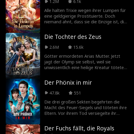
1.2M
6.1k
Karriere. Doch Christine behandelt ihn wie
Dreck und hängt noch an ihrem Ex. Jetzt
Alle halten Trixie wegen ihrer Lumpen für
muss Elijah entscheiden: Soll er weiter bei
eine geldgierige Prostituierte. Doch
Christine bleiben, oder ist es an der Zeit,
niemand ahnt, dass sie die Einzige ist, die
sein eigenes Leben zu führen?
den begehrtesten Millionär des Landes
heilen kann - den Kriegshelden Lysander
Die Tochter des Zeus
Armstrong! (Und natürlich auch sein Herz
für sich gewinnt.)
2.6M
15.6k
Götter ermordeten Arias Mutter. Jetzt
jagt der Olymp sie selbst, weil sie
unwissentlich eine heilige Kreatur tötete,
um ihre Familie zu retten. Kairos,
unsterblicher Champion und Mörder ihrer
Der Phönix in mir
Mutter, bringt sie vor die Götter. Doch
was als Vergeltung beginnt, wird zur
47.8k
551
Enthüllung: Aria erfährt ihre wahre
Identität und die tragische Wahrheit über
Die drei großen Sekten begehrten die
Kairos. Gemeinsam kämpfen sie gegen
Macht des Feuer-Siegels und töteten ihre
ihre Dämonen und ein Schicksal, das sie
Eltern. Vor ihrem Tod versiegelte ihr
für immer aneinander kettet.
Vater die Kraft des Feuer-Siegels in ihr.
Schwer verletzt wurde sie von ihrem
Der Fuchs fällt, die Royals
Bruder zurück in ihre Sekte gebracht.