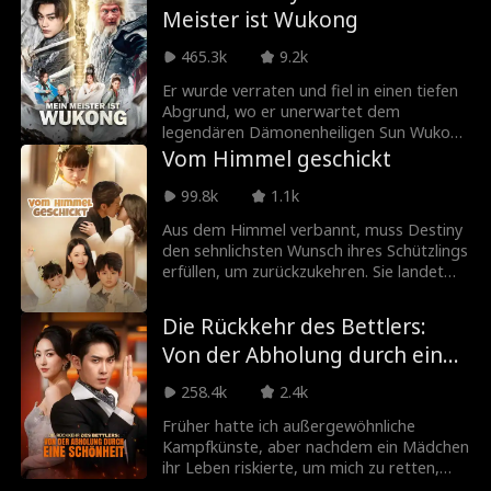
produzieren und seine stumme Frau zu
Jahre lang bewahrt er sie vor dem Ruin,
Meister ist Wukong
heilen.
wird aber wie ein Diener behandelt. Als er
wortlos geht, zerbricht das Glück der
465.3k
9.2k
Neills. Zu spät erkennt seine Ex-Frau die
Wahrheit und fleht ihn an,
Er wurde verraten und fiel in einen tiefen
zurückzukehren.
Abgrund, wo er unerwartet dem
legendären Dämonenheiligen Sun Wukong
begegnete! Er wurde sein Schüler,
Vom Himmel geschickt
erlernte außergewöhnliche göttliche
Fähigkeiten und nahm den Weg der
99.8k
1.1k
Unsterblichkeit wieder auf. Gemeinsam
Aus dem Himmel verbannt, muss Destiny
waren sie unschlagbar, rächten Unrecht
den sehnlichsten Wunsch ihres Schützlings
und beglichen offene Rechnungen.
erfüllen, um zurückzukehren. Sie landet
bei der mächtigen CEO Naomi und
erweckt die Fähigkeit, Gedanken zu lesen.
Die Rückkehr des Bettlers:
Mit Magie und Witz hilft sie, Rivalen zu
Von der Abholung durch eine
besiegen und Naomi zu schützen. Nach
bestandener Prüfung steigt Destiny in
Schönheit
258.4k
2.4k
den Himmel auf, nur um wenig später zu
der Familie zurückzukehren, die sie auf
Früher hatte ich außergewöhnliche
Erden gefunden hat.
Kampfkünste, aber nachdem ein Mädchen
ihr Leben riskierte, um mich zu retten,
opferte ich all meine Kräfte, um sie