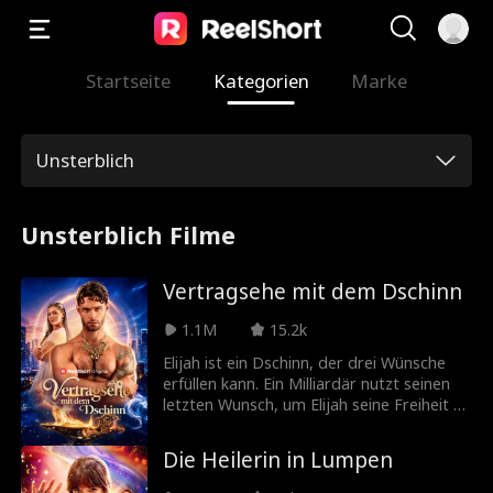
Startseite
Kategorien
Marke
Unsterblich
Unsterblich Filme
Vertragsehe mit dem Dschinn
1.1M
15.2k
Elijah ist ein Dschinn, der drei Wünsche
erfüllen kann. Ein Milliardär nutzt seinen
letzten Wunsch, um Elijah seine Freiheit zu
schenken, unter einer Bedingung: Elijah
muss seine Enkelin Christine fünf Jahre
Die Heilerin in Lumpen
lang heiraten. Also heiratet Elijah Christine
und unterstützt sie heimlich bei ihrer