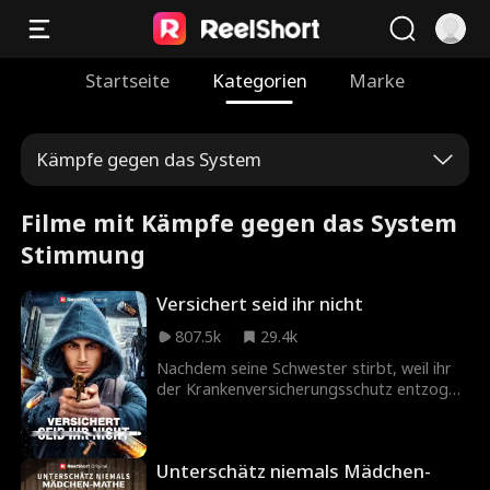
Startseite
Kategorien
Marke
Kämpfe gegen das System
Filme mit Kämpfe gegen das System
Stimmung
Versichert seid ihr nicht
807.5k
29.4k
Nachdem seine Schwester stirbt, weil ihr
der Krankenversicherungsschutz entzogen
wurde, bricht für Matteo Leone eine Welt
zusammen. Er nimmt das Gesetz selbst in
die Hand und tötet den Geschäftsführer
Unterschätz niemals Mädchen-
der Versicherung. Doch es geht ihm nicht