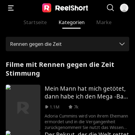
Startseite
Kategorien
Marke
Rennen gegen die Zeit
Filme mit Rennen gegen die Zeit
Stimmung
Mein Mann hat mich getötet,
dann habe ich den Mega -Ball
gewonnen!
1.1M
7k
Adoria Cummins wird von ihrem Ehemann
ermordet und in die Vergangenheit
zurückgenommen! Sie nutzt das Wissen
aus ihrem vorherigen Leben, um sich an
Der Rekrut, der die Welt rettet