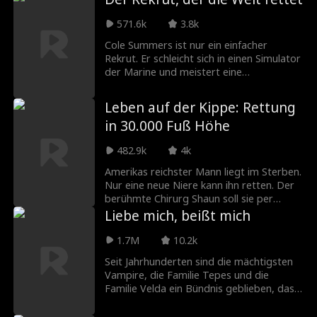
all jenen zu rächen, die sie Unrecht getan
haben, und beginnend mit dem Gewinn
571.6k
3.8k
des Mega -Balls! Dann kommt Elijah
Cole Summers ist nur ein einfacher
Snyder, ein Anwalt, der ihr bestes
Rekrut. Er schleicht sich in einen Simulator
Interesse zu haben scheint, aber es gibt
der Marine und meistert eine
nur etwas an ihm ... das scheint zu
Flugsimulation, die sonst niemand schafft.
vertraut zu sein.
Plötzlich ist er die letzte Hoffnung, den
Leben auf der Kippe: Rettung
nächsten Weltkrieg zu verhindern. Doch
in 30.000 Fuß Höhe
erst muss er sich mit korrupten Politikern,
skrupellosen Tech-Bossen und seiner
482.9k
4k
beschmutzten Familiengeschichte
herumschlagen.
Amerikas reichster Mann liegt im Sterben.
Nur eine neue Niere kann ihn retten. Der
berühmte Chirurg Shaun soll sie per
Flugzeug zu ihm bringen – eine Mission
Liebe mich, beißt mich
unter absoluter Geheimhaltung. An Bord
verzögert sich der Start, weil Kim, die
1.7M
10.2k
Mutter von Jessica, noch schnell auf die
Seit Jahrhunderten sind die mächtigsten
Toilette muss. Jessica ist mit Erik, Dereks
Vampire, die Familie Tepes und die
Enkel, verlobt. Als Shaun sie auffordert,
Familie Velda ein Bündnis geblieben, das,
sich zu beeilen, demütigt Jessica ihn. Nach
wenn sie gebrochen werden, die Welt wie
dem Start erleidet Kim plötzlich einen
nie zuvor ins Chaos schicken könnten. Das