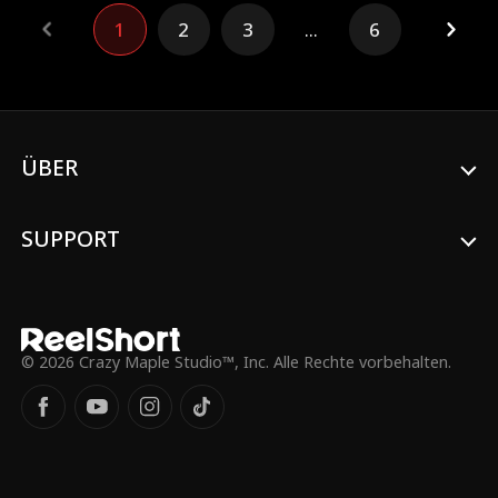
Wuchers gestorben ist. Zufällig entdeckt
1
2
3
...
6
er, dass dieser Mann eine wunderschöne,
stumme Frau hat, die jedoch hart
behandelt wird. Also beschließt Martin,
aus dieser Ehe heraus das säkulare Leben
zu erleben. Als erstes versucht er, Geld zu
verdienen, um die Zauberpille zu
produzieren und seine stumme Frau zu
ÜBER
heilen.
SUPPORT
© 2026 Crazy Maple Studio™, Inc. Alle Rechte vorbehalten.