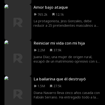
Amelia y vivir una vida de ricos. Trece años
chica con la que discute en la escuela. Pero
Amor bajo ataque
más tarde, Amelia, quien ahora es una
cuanto más crece su vínculo, más cerca
campeona de ballet, es molestada por su
están de descubrir las verdades del otro.
765.2k
12.1k
familia biológica y la heredera impostora.
Eventualmente, la familia de Amelia
La protagonista, Jess Gonzales, debe
descubre la verdad y ruegan por su
reducir a 25 pretendientes masculinos a
perdón...
cuatro con los que quiere salir
activamente. Después de hacer su
elección, los solteros restantes que
Reiniciar mi vida con mi hija
rechazó tienen la oportunidad de
sabotear sus citas por un premio en
2.2M
37.9k
efectivo.
Juana Díaz, una mujer de origen rural,
escapó de un matrimonio opresivo con su
hija y conoció a Santiago Zarra, un militar
lisiado. Juntos superaron el acoso de su
expareja, construyeron una fábrica de
La bailarina que él destruyó
ropa y lograron su independencia. Con el
cuidado de Juana, Santiago recuperó la
1.5M
27.5k
movilidad, y ambos abrieron un nuevo
capítulo en sus vidas, transformando por
Diana Navarro lleva cinco años casada con
completo su destino.
Fabián Serrano. Ha entregado todo a la
danza para cumplir el acuerdo con la