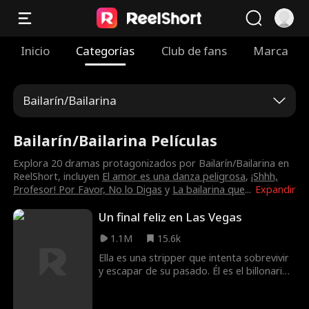
Inicio
Categorías
Club de fans
Marca
Bailarín/Bailarina
Bailarín/Bailarina Películas
Explora 20 dramas protagonizados por Bailarín/Bailarina en
ReelShort, incluyen
El amor es una danza peligrosa
,
¡Shhh,
Profesor! Por Favor, No lo Digas
y
La bailarina que
...
Expandir
Un final feliz en Las Vegas
1.1M
15.6k
Ella es una stripper que intenta sobrevivir
y escapar de su pasado. Él es el billonario
que jamás la olvidó. Ella nunca creyó que
volvería a verlo después de la