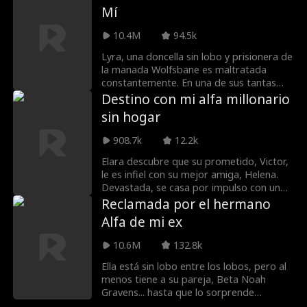
Mí
un lobo ordinario, y que muchas personas
peligrosas la persiguen. Alpha Logan
10.4M
94.5k
rechazó a Emma, ​​entonces, ¿por qué
está dispuesto a arriesgarse a mantener
Lyra, una doncella sin lobo y prisionera de
a Emma a salvo?
la manada Wolfsbane es maltratada
constantemente. En una de sus tantas
escapadas, Lyra se acuesta
Destino con mi alfa millonario
accidentalmente con el Alfa Alfred, el Alfa
sin hogar
más fuerte de la manada Moonshadow y,
para su mala fortuna, queda embarazada
908.7k
12.2k
de él. El alfa Alfred la rescata del Alfa
Roland y la lleva a su manada... pero hay
Elara descubre que su prometido, Victor,
un pequeño problema: su manada no
le es infiel con su mejor amiga, Helena.
aceptará a una simple doncella
Devastada, se casa por impulso con un
cualquiera, así que Alfred y Lyra hacen un
humilde vagabundo llamado Liam. Lo que
Reclamada por el hermano
falso contrato de Luna para intentar
Elara ignora es que Liam es en realidad
Alfa de mi ex
protegerla. ¿Podrá Lyra aprender a ser
un alfa multimillonario, líder de los
una Luna y podrán proteger al cachorro
hombres lobo, ¡que la mimará más de lo
10.6M
132.8k
que viene en camino?
que jamás imaginó!
Ella está sin lobo entre los lobos, pero al
menos tiene a su pareja, Beta Noah
Gravens... hasta que lo sorprende
engañándola con su rival Ava. Devastada,