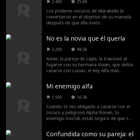
2.4M
25.6k
Falsa Luna y brutalmente torturada.
¿Podrá sobrevivir lo suficiente para el
Los poderes oscuros de Marabella la
regreso y la venganza del Rey Alfa?
convirtieron en el objetivo de su manada
después de que ella mató
accidentalmente al padre de Kyan. Nadie
la entiende excepto Jonah, su novio y el
No es la novia que él quería
futuro alfa. Cuando la diosa de la luna la
combina con Kyan, en cambio, su única
3.2M
49.5k
esperanza se rompe, ¿este Bond de
pareja será una bendición u otra
Asher, la pareja de Layla, la traicionó al
maldición?
fugarse con su hermana Vivian, que debía
casarse con Lucian, el Rey Alfa más
peligroso de la historia. Para proteger a
su manada, Layla accede a casarse con
Mi enemigo alfa
Lucian en lugar de su hermana. A pesar
de todo, Asher sigue creyendo que Layla
1.5M
16.3k
es su prometida. Layla y Lucian, junto con
Asher y Vivian, celebran sus bodas a la
Cuando te ves obligado a casarse con el
vez. Justo cuando Layla está por irse,
oscuro y peligroso Alpha Ronan, tu
Asher se da cuenta de que Vivian lo
enemigo mortal, estás seguro de que te
engañó. Enloquecido, agarra a Layla, que
matarán antes de llegar al altar. Pero
está por irse para siempre.
cuando un enemigo común amenaza con
Confundida como su pareja: el
destruir tu mochila, ¿aceptarás que están