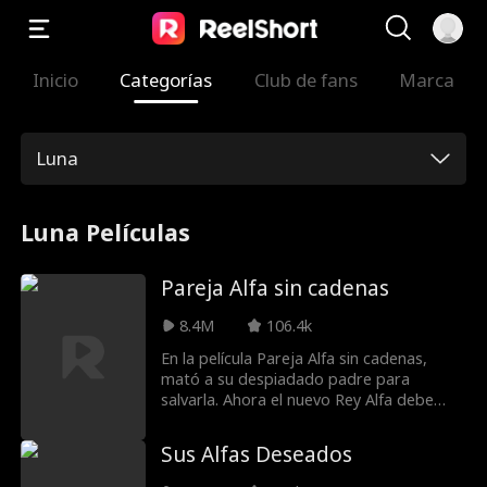
Inicio
Categorías
Club de fans
Marca
Luna
Luna Películas
Pareja Alfa sin cadenas
8.4M
106.4k
En la película Pareja Alfa sin cadenas,
mató a su despiadado padre para
salvarla. Ahora el nuevo Rey Alfa debe
esconder a su compañera destinada y
usar una falsa Luna de señuelo para
Sus Alfas Deseados
mantenerla viva. Pero mientras él está
fuera luchando, ella es descubierta por la