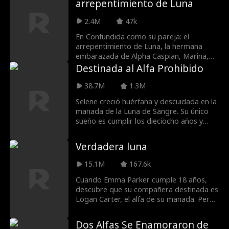
arrepentimiento de Luna
destinados el uno al otro? O cosechar
consecuencias mortales?
2.4M
47k
En Confundida como su pareja: el
arrepentimiento de Luna, la hermana
embarazada de Alpha Caspian, Marina,
llega para la coronación de su Luna, pero
Destinada al Alfa Prohibido
Luna Willow la confunde con una amante
rebelde. En un ataque de celos, Willow
38.7M
1.3M
intimida a Marina, provocándole un
Selene creció huérfana y descuidada en la
aborto. Ahora los hermanos Brooks
manada de la Luna de Sangre. Su único
quieren venganza.
sueño es cumplir los dieciocho años y
escapar de sus abusadores. Pero la Diosa
Luna tenía otros planes para ella, y
Verdadera luna
pronto Selene descubre que su pareja es
el Alfa Jackson de la Luna de Sangre, el
15.1M
167.6k
mismo hombre que odia y del que quiere
huir... ¿o es él el indicado? ¿Qué sucede
Cuando Emma Parker cumple 18 años,
cuando otro Alfa también afirma ser su
descubre que su compañera destinada es
pareja?
Logan Carter, el alfa de su manada. Pero
esa felicidad es de corta duración cuando
Logan la rechaza por otro lobo. Poco
Dos Alfas Se Enamoraron de
después, Emma se entera de que no es