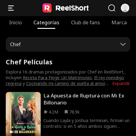
Inicio
Categorías
Club de fans
Marca
Chef
Chef Películas
Explora 16 dramas protagonizados por Chef en ReelShort,
incluyen
Receta Para Fingir Un Matrimonio
,
El rey mendigo
regresa
y
Cocinando mi camino de vuelta al amor
.
...
Expandir
La Apuesta de Ruptura con Mi Ex
Billonario
4.2M
78.9k
Cuando Layla y Joshua terminan, firman un
contrato: si en 5 años ambos siguen
solteros se casarían. Cinco años después,